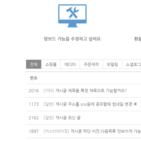
망보드 기능을 수정하고 싶어요
환불
전체
쇼핑몰
에디터
주문제작
모델링
소셜로그
번호
2016
[기타]
게시글 제목을 특정 제목으로 가능할까요?
1173
[일반]
게시글 주소를 sns등에 공유할때 썸네일 변경
2162
[일반]
게시글 최신 글
1897
[커스터마이징]
게시글 하단 이전,다음목록 안보이게 가