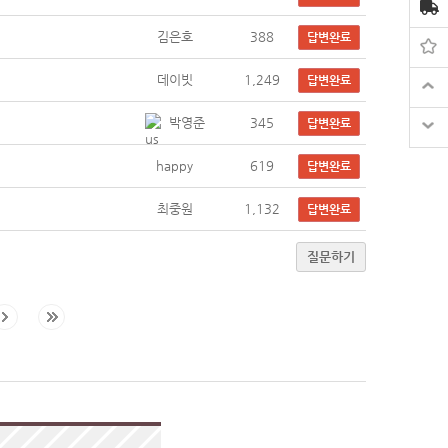
김은호
388
답변완료
데이빗
1,249
답변완료
박영준
345
답변완료
happy
619
답변완료
최중원
1,132
답변완료
질문하기