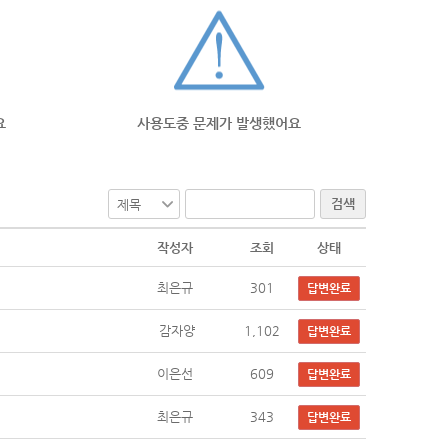
요
사용도중 문제가 발생했어요
검색
작성자
조회
상태
최은규
301
답변완료
감자양
1,102
답변완료
이은선
609
답변완료
최은규
343
답변완료