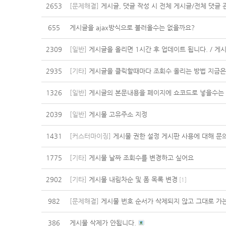
2653
[문제해결]
게시글, 댓글 작성 시 전체 게시글/전체 댓글
655
게시글을 ajax방식으로 불러올수는 없을까요?
2309
[일반]
게시글을 올리면 1시간 후 업데이트 됩니다. / 게시판 
2935
[기타]
게시글을 클릭할때마다 조회수 올리는 방법 지금은
1326
[일반]
게시글의 본문내용을 페이지에 쇼코드로 넣을수는
2039
[일반]
게시물 고유주소 지정
1431
[커스터마이징]
게시물 권한 설정 게시판 사용에 대해 문
1775
[기타]
게시물 날짜 조회수를 변경하고 싶어요
2902
[기타]
게시물 내림차순 및 폼 목록 변경
[
1
]
982
[문제해결]
게시물 번호 순서가 삭제되지 않고 그대로 가
386
게시물 삭제가 안됩니다.