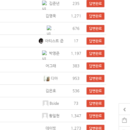
김준년
235
답변완료
김영욱
1,271
답변완료
.
676
답변완료
아티스트 준
17
답변완료
박영준
1,197
답변완료
어그래
383
답변완료
디아
953
답변완료
김은호
536
답변완료
Bside
73
답변완료
황일현
1,347
답변완료
데이빗
1,273
답변완료