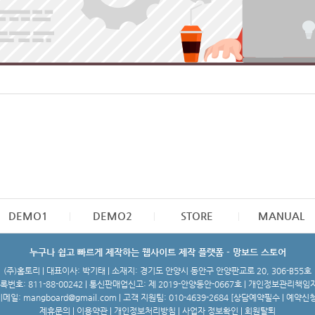
DEMO1
DEMO2
STORE
MANUAL
누구나 쉽고 빠르게 제작하는 웹사이트 제작 플랫폼 - 망보드 스토어
(주)홈토리 | 대표이사: 박기태 | 소재지: 경기도 안양시 동안구 안양판교로 20, 306-B55호
번호: 811-88-00242 | 통신판매업신고: 제 2019-안양동안-0667호 | 개인정보관리책임
메일: mangboard@gmail.com | 고객 지원팀: 010-4639-2684 [
상담예약필수 | 예약신
제휴문의
|
이용약관
|
개인정보처리방침
|
사업자 정보확인
|
회원탈퇴