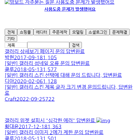
사용도중 문제가 발생했어요
전체
쇼핑몰
에디터
주문제작
모델링
소셜로그인
문제해결
기타
검색
갤러리 상세보기 페이지 문의
답변완료
박현
2017-09-18
1,105
[일반]
갤러리 섬네일 오류 문의
답변완료
클루
2018-05-13
1,577
[일반]
갤러리 스킨 선택에 대해 문의 드립니다.
답변완료
디아
2020-02-06
1,128
[일반]
갤러리 스킨 제목 글자 크기 변경 문의드립니다.
답변완
료
Craft
2022-09-25
722
갤러리 위젯 설피시 "심각한 에러"
답변완료
황대윤
2017-12-18
1,363
[일반]
갤러리 이미지 2메가 제한 문의
답변완료
클루
2018-05-13
1,501