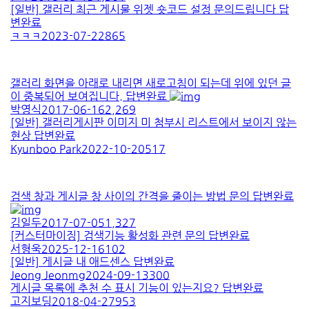
[일반]
갤러리 최근 게시물 위젯 숏코드 설정 문의드립니다
답
변완료
ㅋㅋㅋ
2023-07-22
865
갤러리 화면을 아래로 내리면 새로고침이 되는데 위에 있던 글
이 중복되어 보여집니다.
답변완료
박영식
2017-06-16
2,269
[일반]
갤러리게시판 이미지 미 첨부시 리스트에서 보이지 않는
현상
답변완료
Kyunboo Park
2022-10-20
517
검색 창과 게시글 창 사이의 간격을 줄이는 방법 문의
답변완료
김일두
2017-07-05
1,327
[커스터마이징]
검색기능 활성화 관련 문의
답변완료
서형욱
2025-12-16
102
[일반]
게시글 내 애드센스
답변완료
Jeong Jeonmg
2024-09-13
300
게시글 목록에 추천 수 표시 기능이 있는지요?
답변완료
고지보딩
2018-04-27
953