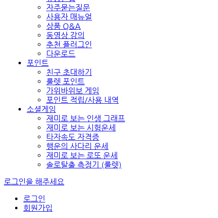
자주묻는질문
사용자 매뉴얼
상품 Q&A
동영상 강의
추천 플러그인
다운로드
포인트
친구 초대하기
룰렛 포인트
가위바위보 게임
포인트 적립/사용 내역
소셜게임
재미로 보는 인생 그래프
재미로 보는 시험운세
타자속도 자격증
행운의 사다리 운세
재미로 보는 로또 운세
솔로탈출 측정기 (룰렛)
로그인을 해주세요
로그인
회원가입