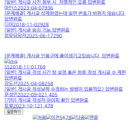
[일반]
게시글 사진 첨부 시, 치명적인 오류
답변완료
마인스
2023-04-07
936
[문제해결]
게시글 삭제하였는데 일련 번호가 바뀌지 않습니다.
답변완료
디아
2018-11-02
928
[일반]
게시글 숨김 기능
답변완료
업무담당자
2025-06-17
290
[문제해결]
게시글 인용구에 줄이생기고있습니다,
답변완료
S5
2018-11-01
769
[일반]
게시글 작성 시간 텀 설정 혹은 하루 작성 게시글 수 제한
답변완료
강도선
2025-04-08
258
[일반]
게시글 작성날짜 수정하는 방법이 있을까요?
답변완료
문성민
2022-09-02
1,405
[기타]
게시글 작성자 아이피 확인
답변완료
토썰
2023-10-12
1,478
질문하기
5
6
7
8