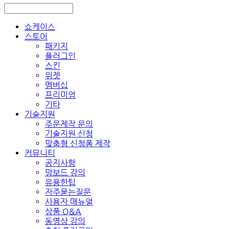
쇼케이스
스토어
패키지
플러그인
스킨
위젯
멤버십
프리미엄
기타
기술지원
주문제작 문의
기술지원 신청
맞춤형 신청폼 제작
커뮤니티
공지사항
망보드 강의
유용한팁
자주묻는질문
사용자 매뉴얼
상품 Q&A
동영상 강의