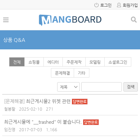
로그인
회원가입
상품 Q&A
전체
쇼핑몰
에디터
주문제작
모델링
소셜로그인
문제해결
기타
검색
[문제해결]
최근게시물2 위젯 관련
답변완료
철봉팔
2025-02-10
271
최근게시물에 "__trashed" 이 붙습니다.
답변완료
임진영
2017-07-03
1,166