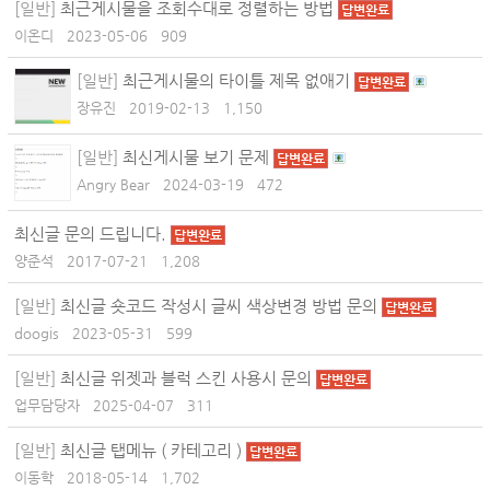
[일반]
최근게시물을 조회수대로 정렬하는 방법
답변완료
이온디
2023-05-06
909
[일반]
최근게시물의 타이틀 제목 없애기
답변완료
장유진
2019-02-13
1,150
[일반]
최신게시물 보기 문제
답변완료
Angry Bear
2024-03-19
472
최신글 문의 드립니다.
답변완료
양준석
2017-07-21
1,208
[일반]
최신글 숏코드 작성시 글씨 색상변경 방법 문의
답변완료
doogis
2023-05-31
599
[일반]
최신글 위젯과 블럭 스킨 사용시 문의
답변완료
업무담당자
2025-04-07
311
[일반]
최신글 탭메뉴 ( 카테고리 )
답변완료
이동학
2018-05-14
1,702