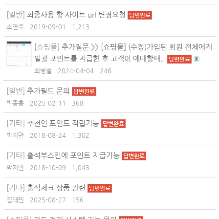
[일반]
최종사용 할 사이트 url 변경요청
답변완료
소연주
2019-09-01
1,213
[쇼핑몰]
추가질문 >> [쇼핑몰] (수정)가입된 회원 전체에게
일괄 포인트를 지급한 후 고객이 예매할때..
답변완료
최병철
2024-04-04
246
[일반]
추가필드 문의
답변완료
박종홍
2025-02-11
368
[기타]
추천인 포인트 적립기능
답변완료
박지만
2018-08-24
1,302
[기타]
출석부스킨에 포인트 지급기능
답변완료
박지만
2018-10-09
1,043
[기타]
출석체크 상품 관련
답변완료
김태민
2025-08-27
156