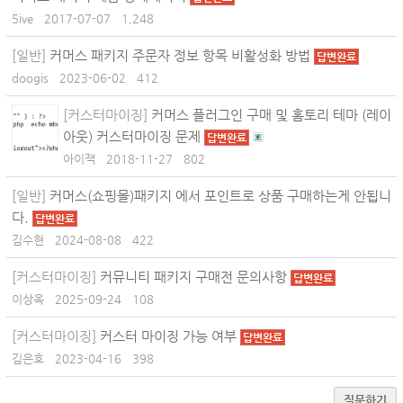
5ive
2017-07-07
1,248
[일반]
커머스 패키지 주문자 정보 항목 비활성화 방법
답변완료
doogis
2023-06-02
412
[커스터마이징]
커머스 플러그인 구매 및 홈토리 테마 (레이
아웃) 커스터마이징 문제
답변완료
아이잭
2018-11-27
802
[일반]
커머스(쇼핑몰)패키지 에서 포인트로 상품 구매하는게 안됩니
다.
답변완료
김수현
2024-08-08
422
[커스터마이징]
커뮤니티 패키지 구매전 문의사항
답변완료
이상옥
2025-09-24
108
[커스터마이징]
커스터 마이징 가능 여부
답변완료
김은호
2023-04-16
398
질문하기