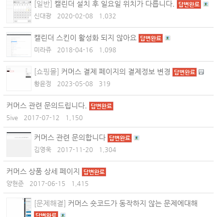
[일반]
캘린더 설치 후 일요일 위치가 다릅니다.
답변완료
신대광
2020-02-08
1,032
캘린더 스킨이 활성화 되지 않아요
답변완료
미라쥬
2018-04-16
1,098
[쇼핑몰]
커머스 결제 페이지의 결제정보 변경
답변완료
황윤정
2023-05-08
319
커머스 관련 문의드립니다.
답변완료
5ive
2017-07-12
1,150
커머스 관련 문의합니다
답변완료
김영욱
2017-11-20
1,304
커머스 상품 상세 페이지
답변완료
양현준
2017-06-15
1,415
[문제해결]
커머스 숏코드가 동작하지 않는 문제에대해
답변완료