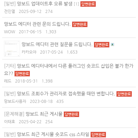
[일반]
망보드 업데이트후 오류 발생
[
1
]
답변완료
전인열
2025-09-12
274
망보드 에디터 관련 문의 드립니다.
답변완료
WOW
2017-06-15
1,303
망보드 에디터 관련 질문을 드립니다.
답변완료
카카오야
2017-05-24
1,653
[기타]
망보드 에디터내에서 다른 플러그인 숏코드 삽입은 불가 한가
요??
답변완료
레드
2018-05-31
1,398
[일반]
망보드 조회수가 관리자로 접속했을 때만 변합니다.
답변완료
망보드사용자
2023-08-18
435
[문제해결]
망보드 최근 게시물
답변완료
이태호
2025-04-22
254
[일반]
망보드 최근 게시물 숏코드 css 스타일
답변완료