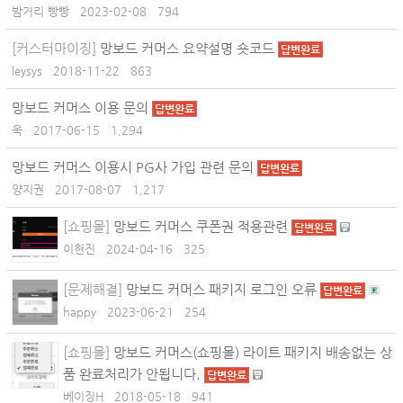
밤거리 빵빵
2023-02-08
794
[커스터마이징]
망보드 커머스 요약설명 숏코드
답변완료
leysys
2018-11-22
863
망보드 커머스 이용 문의
답변완료
욱
2017-06-15
1,294
망보드 커머스 이용시 PG사 가입 관련 문의
답변완료
양지권
2017-08-07
1,217
[쇼핑몰]
망보드 커머스 쿠폰권 적용관련
답변완료
이현진
2024-04-16
325
[문제해결]
망보드 커머스 패키지 로그인 오류
답변완료
happy
2023-06-21
254
[쇼핑몰]
망보드 커머스(쇼핑몰) 라이트 패키지 배송없는 상
품 완료처리가 안됩니다.
답변완료
베이징H
2018-05-18
941