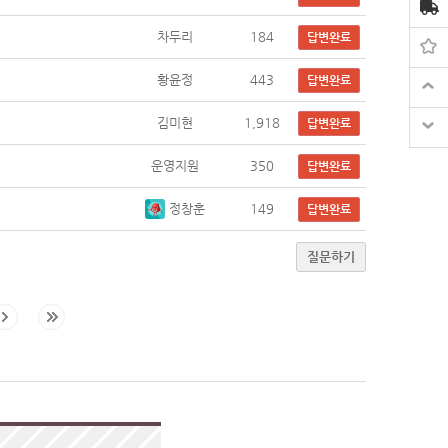
차두리
184
답변완료
황윤정
443
답변완료
김미현
1,918
답변완료
운영지원
350
답변완료
정창훈
149
답변완료
질문하기