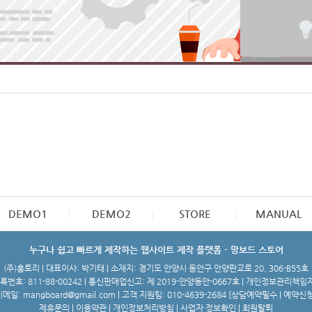
DEMO1
DEMO2
STORE
MANUAL
누구나 쉽고 빠르게 제작하는 웹사이트 제작 플랫폼 - 망보드 스토어
(주)홈토리 | 대표이사: 박기태 | 소재지: 경기도 안양시 동안구 안양판교로 20, 306-B55호
번호: 811-88-00242 | 통신판매업신고: 제 2019-안양동안-0667호 | 개인정보관리책임
메일: mangboard@gmail.com | 고객 지원팀: 010-4639-2684 [
상담예약필수 | 예약신
제휴문의
|
이용약관
|
개인정보처리방침
|
사업자 정보확인
|
회원탈퇴