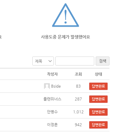
요
사용도중 문제가 발생했어요
검색
작성자
조회
상태
Bside
83
답변완료
플랜위너스
287
답변완료
안병수
1,012
답변완료
이정훈
942
답변완료