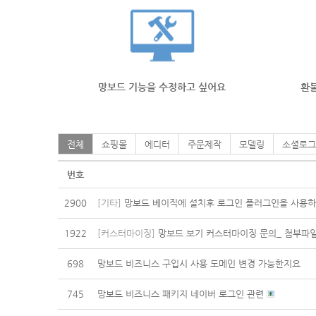
망보드 기능을 수정하고 싶어요
환불
전체
쇼핑몰
에디터
주문제작
모델링
소셜로그
번호
2900
[기타]
망보드 베이직에 설치후 로그인 플러그인을 사용
1922
[커스터마이징]
망보드 보기 커스터마이징 문의_ 첨부파
698
망보드 비즈니스 구입시 사용 도메인 변경 가능한지요
745
망보드 비즈니스 패키지 네이버 로그인 관련