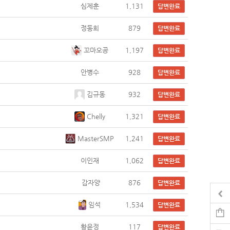
심제훈
1,131
답변완료
정동희
879
답변완료
꼬마오공
1,197
답변완료
안병수
928
답변완료
김규동
932
답변완료
Chelly
1,321
답변완료
MasterSMP
1,241
답변완료
이인재
1,062
답변완료
감자양
876
답변완료
임석
1,534
답변완료
황윤정
117
답변완료