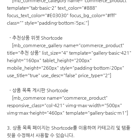
[mb_commerce_category name="commerce_product"
template="tab-basic-2" text_color="#888"
focus_text_color="#E03030" focus_bg_color="#fff"
class="" style="padding-bottom:5px;"]
- 추천상품 위젯 Shortcode
[mb_commerce_gallery name="commerce_product"
title="추천 상품" list_size="4" template="gallery-basic-421"
height="160px" tablet_height="200px"
mobile_height="260px" style="padding-bottom:20px"
use_title="true" use_desc="false" price_type="2"]
- 상품 목록 게시판 Shortcode
[mb_commerce name="commerce_product"
responsive_class="col-421" vimg-max-width="500px"
vimg-max-height="460px" template="gallery-basic-m1"]
3. 상품 목록 페이지는 Shortcode를 이용하여 카테고리 및 템플
릿을 수정해서 사용할 수 있습니다.