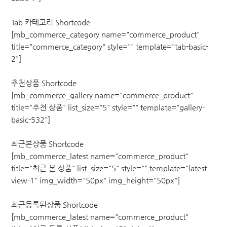
Tab 카테고리 Shortcode
[mb_commerce_category name="commerce_product"
title="commerce_category" style="" template="tab-basic-
2"]
추천상품 Shortcode
[mb_commerce_gallery name="commerce_product"
title="추천 상품" list_size="5" style="" template="gallery-
basic-532"]
최근본상품 Shortcode
[mb_commerce_latest name="commerce_product"
title="최근 본 상품" list_size="5" style="" template="latest-
view-1" img_width="50px" img_height="50px"]
최근등록된상품 Shortcode
[mb_commerce_latest name="commerce_product"