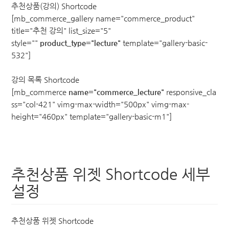
추천상품(강의) Shortcode
[mb_commerce_gallery name="commerce_product"
title="추천 강의" list_size="5"
style=""
product_type="lecture"
template="gallery-basic-
532"]
강의 목록 Shortcode
[mb_commerce
name="commerce_lecture"
responsive_cla
ss="col-421" vimg-max-width="500px" vimg-max-
height="460px" template="gallery-basic-m1"]
추천상품 위젯 Shortcode 세부
설정
추천상품 위젯 Shortcode