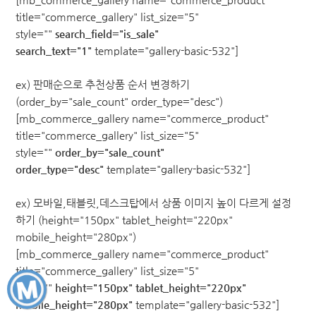
title="commerce_gallery" list_size="5"
style=""
search_field="is_sale"
search_text="1"
template="gallery-basic-532"]
ex) 판매순으로 추천상품 순서 변경하기
(order_by="sale_count" order_type="desc")
[mb_commerce_gallery name="commerce_product"
title="commerce_gallery" list_size="5"
style=""
order_by="sale_count"
order_type="desc"
template="gallery-basic-532"]
ex) 모바일,태블릿,데스크탑에서 상품 이미지 높이 다르게 설정
하기 (height="150px" tablet_height="220px"
mobile_height="280px")
[mb_commerce_gallery name="commerce_product"
title="commerce_gallery" list_size="5"
style=""
height="150px" tablet_height="220px"
mobile_height="280px"
template="gallery-basic-532"]