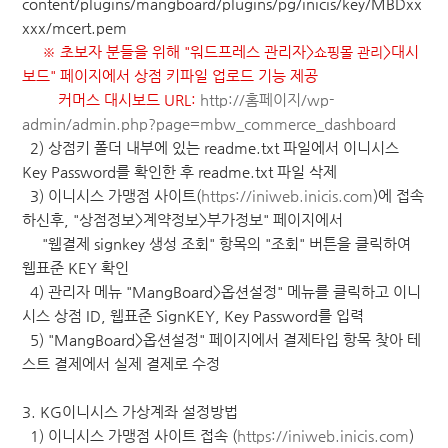
content/plugins/mangboard/plugins/pg/inicis/key/MBDxx
xxx/mcert.pem
※ 초보자 분들을 위해 "워드프레스 관리자>
>대시
쇼핑몰 관리
보드" 페이지에서 상점 키파일 업로드 기능 제공
커머스 대시보드 URL:
http://홈페이지/wp-
admin/admin.php?page=mbw_commerce_dashboard
2) 상점키 폴더 내부에 있는 readme.txt 파일에서 이니시스
Key Password를 확인한 후 readme.txt 파일 삭제
3) 이니시스 가맹점 사이트(
https://iniweb.inicis.com
)에 접속
하신후, "상점정보>계약정보>부가정보" 페이지에서
"웹결제 signkey 생성 조회" 항목의 "조회" 버튼을 클릭하여
웹표준 KEY 확인
4) 관리자 메뉴 "MangBoard>옵션설정" 메뉴를 클릭하고 이니
시스 상점 ID, 웹표준 SignKEY, Key Password를 입력
5) "MangBoard>옵션설정" 페이지에서 결제타입 항목 찾아 테
스트 결제에서 실제 결제로 수정
3. KG이니시스 가상계좌 설정방법
1) 이니시스 가맹점 사이트 접속 (
https://iniweb.inicis.com
)