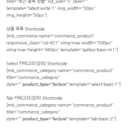
title="최근 등록 상품" list_size="5" style=""
template="latest-write-1" img_width="50px"
img_height="50px"]
상품 목록 Shortcode
[mb_commerce name="commerce_product"
responsive_class="col-421" vimg-max-width="500px"
vimg-max-height="460px" template="gallery-basic-m1"]
Select 카테고리(강의) Shortcode
[mb_commerce_category name="commerce_product"
title="commerce_category"
style=""
product_type="lecture"
template="select-basic-1"]
Tab 카테고리(강의) Shortcode
[mb_commerce_category name="commerce_product"
title="commerce_category"
style=""
product_type="lecture"
template="tab-basic-2"]