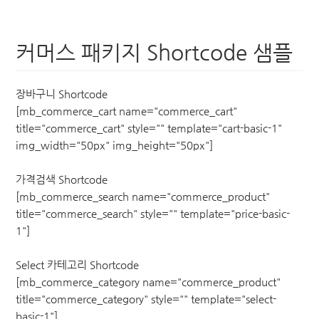
커머스 패키지 Shortcode 샘플
장바구니 Shortcode
[mb_commerce_cart name="commerce_cart"
title="commerce_cart" style="" template="cart-basic-1"
img_width="50px" img_height="50px"]
가격검색 Shortcode
[mb_commerce_search name="commerce_product"
title="commerce_search" style="" template="price-basic-
1"]
Select 카테고리 Shortcode
[mb_commerce_category name="commerce_product"
title="commerce_category" style="" template="select-
basic-1"]