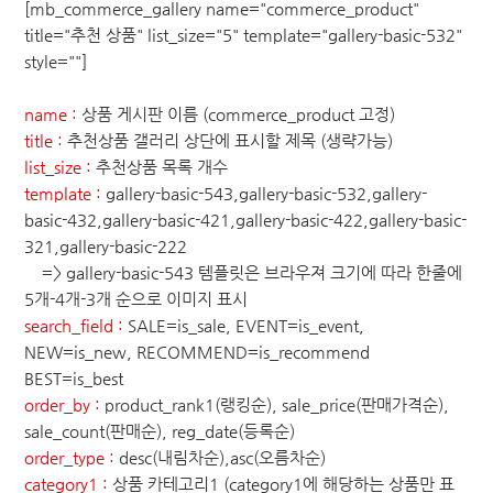
[mb_commerce_gallery name="commerce_product"
title="추천 상품" list_size="5" template="gallery-basic-532"
style=""]
name :
상품 게시판 이름 (commerce_product 고정)
title :
추천상품 갤러리 상단에 표시할 제목 (생략가능)
list_size :
추천상품 목록 개수
template :
gallery-basic-543,gallery-basic-532,gallery-
basic-432,gallery-basic-421,gallery-basic-422,gallery-basic-
321,gallery-basic-222
=> gallery-basic-543 템플릿은 브라우져 크기에 따라 한줄에
5개-4개-3개 순으로 이미지 표시
search_field :
SALE=is_sale, EVENT=is_event,
NEW=is_new, RECOMMEND=is_recommend
BEST=is_best
order_by :
product_rank1(랭킹순), sale_price(판매가격순),
sale_count(판매순), reg_date(등록순)
order_type :
desc(내림차순),asc(오름차순)
category1 :
상품 카테고리1 (category1에 해당하는 상품만 표