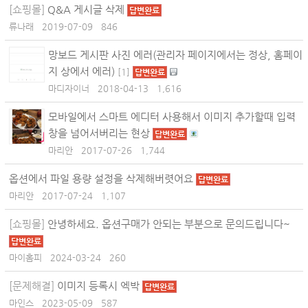
[쇼핑몰]
Q&A 게시글 삭제
답변완료
류나래
2019-07-09
846
망보드 게시판 사진 에러(관리자 페이지에서는 정상, 홈페이
지 상에서 에러)
[
1
]
답변완료
마디자이너
2018-04-13
1,616
모바일에서 스마트 에디터 사용해서 이미지 추가할때 입력
창을 넘어서버리는 현상
답변완료
마리안
2017-07-26
1,744
옵션에서 파일 용량 설정을 삭제해버렷어요
답변완료
마리안
2017-07-24
1,107
[쇼핑몰]
안녕하세요. 옵션구매가 안되는 부분으로 문의드립니다~
답변완료
마이홈피
2024-03-24
260
[문제해결]
이미지 등록시 엑박
답변완료
마인스
2023-05-09
587