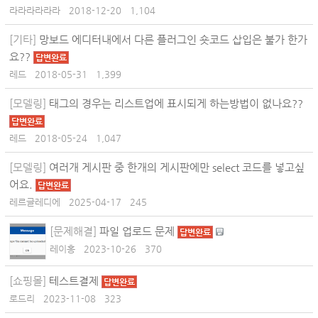
라라라라라라
2018-12-20
1,104
[기타]
망보드 에디터내에서 다른 플러그인 숏코드 삽입은 불가 한가
요??
답변완료
레드
2018-05-31
1,399
[모델링]
태그의 경우는 리스트업에 표시되게 하는방법이 없나요??
답변완료
레드
2018-05-24
1,047
[모델링]
여러개 게시판 중 한개의 게시판에만 select 코드를 넣고싶
어요.
답변완료
레르글레디에
2025-04-17
245
[문제해결]
파일 업로드 문제
답변완료
레이홍
2023-10-26
370
[쇼핑몰]
테스트결제
답변완료
로드리
2023-11-08
323