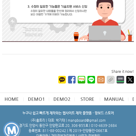
Share it now!
HOME
DEMO1
DEMO2
STORE
MANUAL
D
누구나 쉽고 빠르게 제작하는 웹사이트 제작 플랫폼 - 망보드 스토어
(주)홈토리 | 대표: 박기태 | mangboard@gmail.com
경기도 안양시 동안구 안양판교로 20, 306-B55호 | 010-4639-2684
등록번호: 811-88-00242 | 제 2019-안양동안-0667호
이용약관
|
개인정보처리방침
|
사업자 정보확인