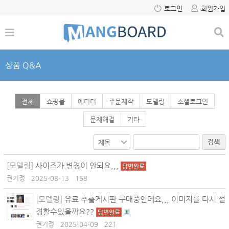
로그인
회원가입
상품 Q&A
전체
쇼핑몰
에디터
주문제작
모델링
소셜로그인
문제해결
기타
검색
[모델링]
사이즈가 변경이 안되요,,,
답변완료
권기정
2025-08-13
168
[모델링]
유료 추출게시판 구매중인데요,,, 이미지를 다시 설
정할수있을까요??
답변완료
권기정
2025-04-09
221