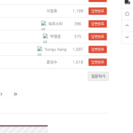
이창호
1,199
답변완료
워프스타
396
답변완료
박영준
575
답변완료
Yungu Kang
1,097
답변완료
윤상수
1,018
답변완료
질문하기