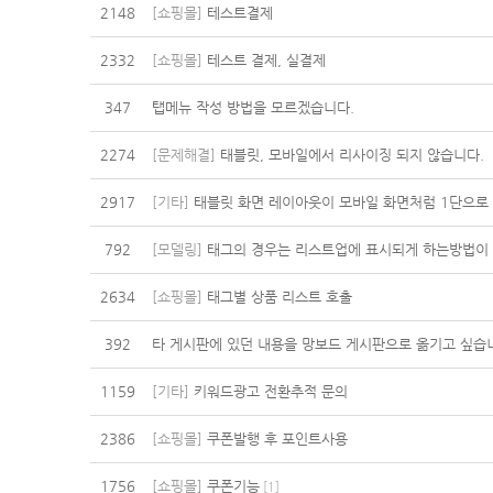
2148
[쇼핑몰]
테스트결제
2332
[쇼핑몰]
테스트 결제, 실결제
347
탭메뉴 작성 방법을 모르겠습니다.
2274
[문제해결]
태블릿, 모바일에서 리사이징 되지 않습니다.
2917
[기타]
태블릿 화면 레이아웃이 모바일 화면처럼 1단으로
792
[모델링]
태그의 경우는 리스트업에 표시되게 하는방법이 
2634
[쇼핑몰]
태그별 상품 리스트 호출
392
타 게시판에 있던 내용을 망보드 게시판으로 옮기고 싶습
1159
[기타]
키워드광고 전환추적 문의
2386
[쇼핑몰]
쿠폰발행 후 포인트사용
1756
[쇼핑몰]
쿠폰기능
[
1
]