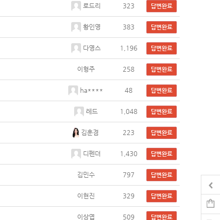
로드리
323
답변완료
황인영
383
답변완료
다영스
1,196
답변완료
이형주
258
답변완료
ha****
48
답변완료
레드
1,048
답변완료
김훈겸
223
답변완료
디펜더
1,430
답변완료
김민수
797
답변완료
이현진
329
답변완료
이상엽
509
답변완료