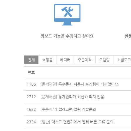
망보드 기능을 수정하고 싶어요
환불
전체
쇼핑몰
에디터
주문제작
모델링
소셜로그
번호
1105
[문제해결]
특수문자 사용시 포스팅이 되지않아요!
2712
[문제해결]
통계관리가 최신화 되지 않음
1622
[주문제작]
텔레그램 알림 개발문의
2334
[일반]
텍스트 편집기에서 엔터 버튼 오류 문의