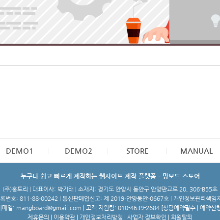
DEMO1
DEMO2
STORE
MANUAL
누구나 쉽고 빠르게 제작하는 웹사이트 제작 플랫폼 - 망보드 스토어
(주)홈토리 | 대표이사: 박기태 | 소재지: 경기도 안양시 동안구 안양판교로 20, 306-B55호
번호: 811-88-00242 | 통신판매업신고: 제 2019-안양동안-0667호 | 개인정보관리책임
메일: mangboard@gmail.com | 고객 지원팀: 010-4639-2684 [
상담예약필수 | 예약신
제휴문의
|
이용약관
|
개인정보처리방침
|
사업자 정보확인
|
회원탈퇴