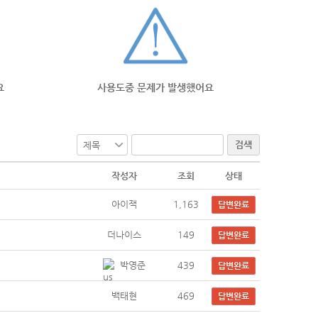
요
사용도중 문제가 발생했어요
검색
작성자
조회
상태
아이잭
1,163
답변완료
더나이스
149
답변완료
박영준
439
답변완료
백태현
469
답변완료