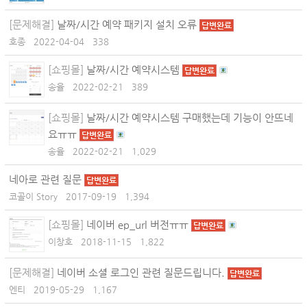
[문제해결]
날짜/시간 예약 패키지 설치 오류
답변완료
호종
2022-04-04
338
[쇼핑몰]
날짜/시간 예약시스템
답변완료
송율
2022-02-21
389
[쇼핑몰]
날짜/시간 예약시스템 구매했는데 기능이 안뜨네
요ㅠㅠ
답변완료
송율
2022-02-21
1,029
네아로 관련 질문
답변완료
코골이 Story
2017-09-19
1,394
[쇼핑몰]
네이버 ep_url 버전ㅠㅠ
답변완료
이창호
2018-11-15
1,822
[문제해결]
네이버 소셜 로그인 관련 질문드립니다.
답변완료
엔티
2019-05-29
1,167