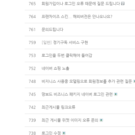
765
회원가입이나 로그인 오류 때문에 질문 드립니다
764
프랜차이즈 스킨... 해외버전은 안나오나요?
761
문의드립니다
759
[일반]
정기구독 서비스 구현
753
로그인을 두번 클릭해야 들어감
752
네이버 쇼핑 노출
748
비지니스 사용중 모델링으로 회원정보를 추가 관련 질문
745
망보드 비즈니스 패키지 네이버 로그인 관련
742
최근게시물 링크오류
739
최근 게시물 위젯 이미지 오류 문의
738
로그인 수정