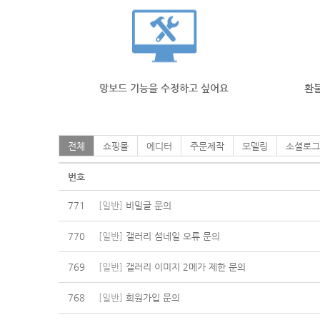
망보드 기능을 수정하고 싶어요
환불
전체
쇼핑몰
에디터
주문제작
모델링
소셜로그
번호
771
[일반]
비밀글 문의
770
[일반]
갤러리 섬네일 오류 문의
769
[일반]
갤러리 이미지 2메가 제한 문의
768
[일반]
회원가입 문의