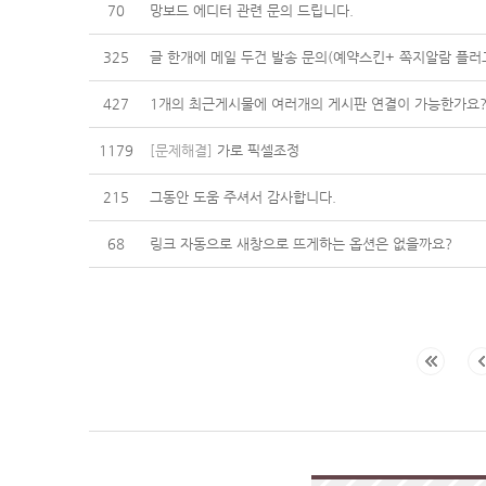
70
망보드 에디터 관련 문의 드립니다.
325
글 한개에 메일 두건 발송 문의(예약스킨+ 쪽지알람 플러
427
1개의 최근게시물에 여러개의 게시판 연결이 가능한가요
1179
[문제해결]
가로 픽셀조정
215
그동안 도움 주셔서 감사합니다.
68
링크 자동으로 새창으로 뜨게하는 옵션은 없을까요?