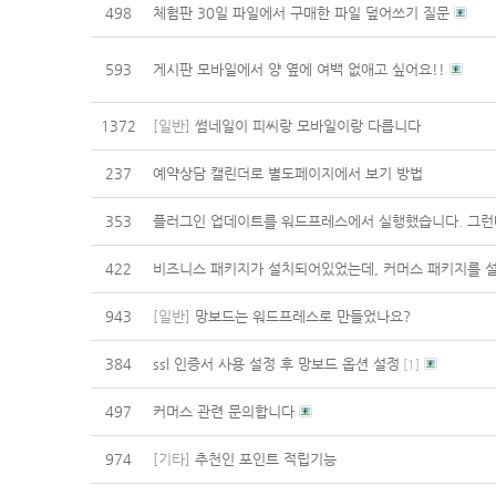
498
체험판 30일 파일에서 구매한 파일 덮어쓰기 질문
593
게시판 모바일에서 양 옆에 여백 없애고 싶어요!!
1372
[일반]
썸네일이 피씨랑 모바일이랑 다릅니다
237
예약상담 캘린더로 별도페이지에서 보기 방법
353
플러그인 업데이트를 워드프레스에서 실행했습니다. 그런데 FTP
422
비즈니스 패키지가 설치되어있었는데, 커머스 패키지를 설
943
[일반]
망보드는 워드프레스로 만들었나요?
384
ssl 인증서 사용 설정 후 망보드 옵션 설정
[
1
]
497
커머스 관련 문의합니다
974
[기타]
추천인 포인트 적립기능