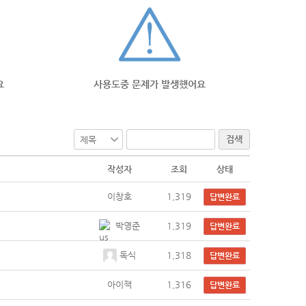
요
사용도중 문제가 발생했어요
검색
작성자
조회
상태
이창호
1,319
답변완료
박영준
1,319
답변완료
독식
1,318
답변완료
아이잭
1,316
답변완료