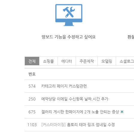
망보드 기능을 수정하고 싶어요
환불
전체
쇼핑몰
에디터
주문제작
모델링
소셜로그
번호
574
카테고리 페이지 커스텀관련
250
예약상담 이메일 수신항목 날짜,시간 추가
675
겔러리 게시판 한페이지에 2개 노출 안되는 증상
1103
[커스터마이징]
홈토리 테마 링크 썸네일 수정