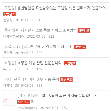
[모델링]
생년월일을 표현할수있는 모델링 혹은 클래스가 있을까요?
답변완료
김영욱
2018-11-22
819
[문제해결]
게시판 리스트 폰트 사이즈 조절방법
답변완료
디자인루트바스
2022-09-06
822
[소셜로그인]
로그인위젯이 작동이 안됩니다!
답변완료
한수영
2019-08-23
825
[쇼핑몰]
쇼핑몰 기능 관련 질문입니다.
답변완료
leysys
2018-10-12
825
[기타]
댓글에 이미지 첨부 기능 문의
답변완료
감자양
2019-03-02
828
[커스터마이징]
질문&답변 최근 게시물 문의입니다.
답변완료
HMCompany
2019-01-21
834