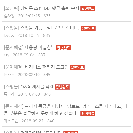
[모델링]
방명록 스킨 M2 댓글 출력 순서
답변완료
감자양
2019-01-15
835
[쇼핑몰]
쇼핑몰 기능 관련 문의드립니다.
답변완료
leysys
2018-10-15
835
[문제해결]
대용량 파일첨부
답변완료
ray
2018-09-04
837
[문제해결]
비지니스 패키지 로그인
답변완료
l****
2020-02-10
845
[쇼핑몰]
Q&A 게시글 삭제
답변완료
류나래
2019-07-09
846
[문제해결]
관리자 등급을 나눠서, 망보드, 망커머스를 제외하고, 다
른 부분은 접근하지 못하게 하고 싶습니..
답변완료
제스트웹
2018-09-27
846
[쇼핑몰]
결제관련질문드립니다