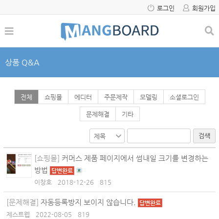
로그인
회원가입
상품 Q&A
전체
쇼핑몰
에디터
주문제작
모델링
소셜로그인
문제해결
기타
검색
[쇼핑몰]
커머스 제품 페이지에서 썸내일 크기를 변경하는
방법
답변완료
이창호
2018-12-26
815
[문제해결]
자동등록방지 보이지 않습니다.
답변완료
제스트웹
2022-08-05
819