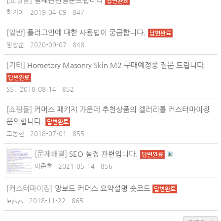
답변완료
하기아
2019-04-09
847
[일반]
플러그인에 대한 사용법이 궁금합니다.
답변완료
양창훈
2020-09-07
848
[기타]
Hometory Masonry Skin M2 구매예정중 질문 드립니다.
답변완료
S5
2018-08-14
852
[쇼핑몰]
커머스 패키지 가운데 추천상품의 겔러리를 커스터마이징
문의합니다.
답변완료
고동현
2018-07-01
855
[문제해결]
SEO 설정 관련입니다.
답변완료
이준호
2021-05-14
856
[커스터마이징]
망보드 커머스 요약설명 숏코드
답변완료
leysys
2018-11-22
865