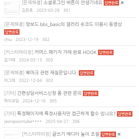
[문제해결]
소셜로그인 버튼이 안생기네요
답변완료
김은호
2023-03-28
301
[문제해결]
망보드 bbs_basic의 갤러리 숏코드 이용시 동영상
답변완료
chiu
2023-12-19
302
[커스터마이징]
커머스 패키지 거래 완료 HOOK
답변완료
김기태
2024-03-13
303
[문제해결]
북마크 관련 재질문입니다.
답변완료
어그래
2022-12-04
303
[기타]
간편상담서비스신청 폼 관련 문의
답변완료
하이코딩
2024-12-16
305
[기타]
특정페이지에 특정사용자만 접근하게 할수 있나요?
답변완료
jeongwontube****
2025-04-27
306
[커스터마이징]
글쓰기 에디터 높이 조절
답변완료