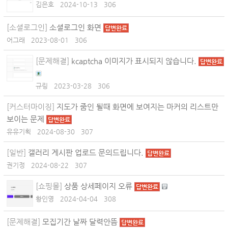
김은호
2024-10-13
306
[소셜로그인]
소셜로그인 화면
답변완료
어그래
2023-08-01
306
[문제해결]
kcaptcha 이미지가 표시되지 않습니다.
답변완료
규링
2023-03-28
306
[커스터마이징]
지도가 줌인 될때 화면에 보여지는 마커의 리스트만
보이는 문제
답변완료
유유기획
2024-08-30
307
[일반]
갤러리 게시판 업로드 문의드립니다.
답변완료
권기정
2024-08-22
307
[쇼핑몰]
상품 상세페이지 오류
답변완료
황인영
2024-04-04
308
[문제해결]
모집기간 날짜 달력안뜸
답변완료