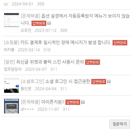
sjr
2024-04-01
309
[문제해결]
옵션 설정에서 자동등록방지 메뉴가 보이지 않습
니다.
답변완료
오유진
2023-07-12
309
[쇼핑몰]
카드 결제후 일시적인 장애 메시지가 발생 합니다.
답변완료
마카롱
2025-02-14
310
[일반]
최신글 위젯과 블럭 스킨 사용시 문의
답변완료
업무담당자
2025-04-07
311
[소셜로그인]
소셜 로그인 시 접근권한
답변완료
황인영
2024-04-04
311
[문제해결]
아이폰지원?
답변완료
df****
2023-11-07
311
질문하기