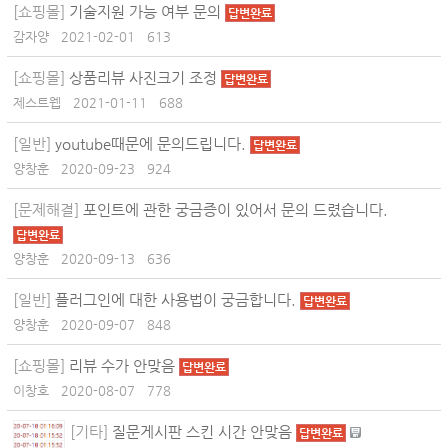
[쇼핑몰]
기술지원 가능 여부 문의
답변완료
감자양
2021-02-01
613
[쇼핑몰]
상품리뷰 사진크기 조정
답변완료
제스트웹
2021-01-11
688
[일반]
youtube때문에 문의드립니다.
답변완료
양창훈
2020-09-23
924
[문제해결]
포인트에 관한 궁금증이 있어서 문의 드렸습니다.
답변완료
양창훈
2020-09-13
636
[일반]
플러그인에 대한 사용법이 궁금합니다.
답변완료
양창훈
2020-09-07
848
[쇼핑몰]
리뷰 수가 안맞음
답변완료
이창호
2020-08-07
778
[기타]
질문게시판 스킨 시간 안맞음
답변완료