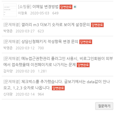
[쇼핑몰]
이메일 변경방법
답변완료
이창호
2020-05-03
649
[문제해결]
갤러리 m3 더보기 숫자로 보이게 설정문의
답변완료
박영준
2020-03-27
623
[문제해결]
상담신청패키지 작성항목 변경 문의
답변완료
박영준
2020-03-12
700
[문제해결]
메뉴접근권한관리 플러그인 사용시, 비로그인회원이 외부
에서 접속했을때 이전페이지로 나가지는 문제
답변완료
감자양
2020-02-20
1,281
[문제해결]
체크박스를 추가했습니다. 글보기에서는 data값이 안나
오고, 1,2,3 숫자로 나옵니다.
답변완료
신대광
2020-02-14
964
질문하기