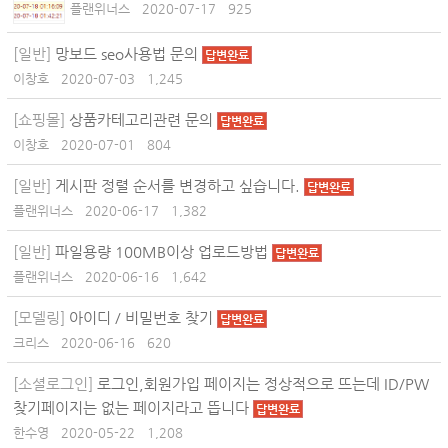
플랜위너스
2020-07-17
925
[일반]
망보드 seo사용법 문의
답변완료
이창호
2020-07-03
1,245
[쇼핑몰]
상품카테고리관련 문의
답변완료
이창호
2020-07-01
804
[일반]
게시판 정렬 순서를 변경하고 싶습니다.
답변완료
플랜위너스
2020-06-17
1,382
[일반]
파일용량 100MB이상 업로드방법
답변완료
플랜위너스
2020-06-16
1,642
[모델링]
아이디 / 비밀번호 찾기
답변완료
크리스
2020-06-16
620
[소셜로그인]
로그인,회원가입 페이지는 정상적으로 뜨는데 ID/PW
찾기페이지는 없는 페이지라고 뜹니다
답변완료
한수영
2020-05-22
1,208