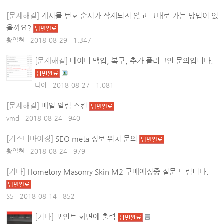
[문제해결]
게시물 번호 순서가 삭제되지 않고 그대로 가는 방법이 있
을까요?
답변완료
황일현
2018-08-29
1,347
[문제해결]
데이터 백업, 복구, 추가 플러그인 문의입니다.
답변완료
디아
2018-08-27
1,081
[문제해결]
메일 알림 스킨
답변완료
vmd
2018-08-24
940
[커스터마이징]
SEO meta 정보 위치 문의
답변완료
황일현
2018-08-24
979
[기타]
Hometory Masonry Skin M2 구매예정중 질문 드립니다.
답변완료
S5
2018-08-14
852
[기타]
포인트 화면에 출력
답변완료