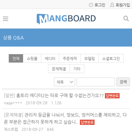
로그인
회원가입
상품 Q&A
전체
쇼핑몰
에디터
주문제작
모델링
소셜로그인
문제해결
기타
검색
[일반]
홈토리 에디터2는 따로 구매 할 수없는건가요??
답변완료
naga****
2018-09-28
1,126
[문제해결]
관리자 등급을 나눠서, 망보드, 망커머스를 제외하고, 다
른 부분은 접근하지 못하게 하고 싶습니..
답변완료
제스트웹
2018-09-27
846