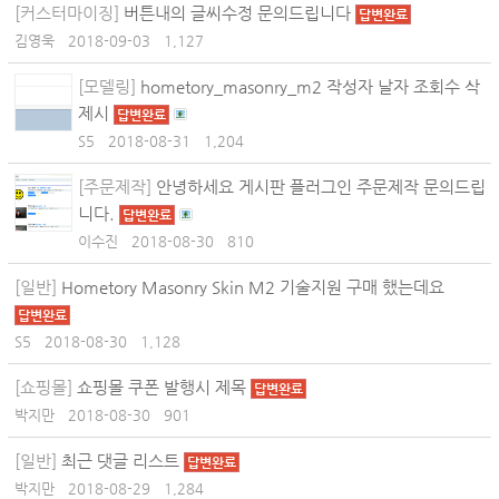
[커스터마이징]
버튼내의 글씨수정 문의드립니다
답변완료
김영욱
2018-09-03
1,127
[모델링]
hometory_masonry_m2 작성자 날자 조회수 삭
제시
답변완료
S5
2018-08-31
1,204
[주문제작]
안녕하세요 게시판 플러그인 주문제작 문의드립
니다.
답변완료
이수진
2018-08-30
810
[일반]
Hometory Masonry Skin M2 기술지원 구매 했는데요
답변완료
S5
2018-08-30
1,128
[쇼핑몰]
쇼핑몰 쿠폰 발행시 제목
답변완료
박지만
2018-08-30
901
[일반]
최근 댓글 리스트
답변완료
박지만
2018-08-29
1,284