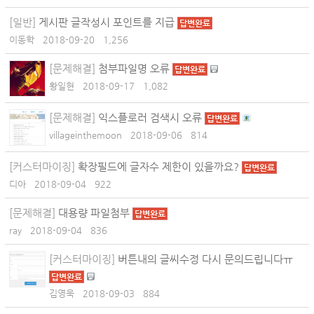
[일반]
게시판 글작성시 포인트를 지급
답변완료
이동학
2018-09-20
1,256
[문제해결]
첨부파일명 오류
답변완료
황일현
2018-09-17
1,082
[문제해결]
익스플로러 검색시 오류
답변완료
villageinthemoon
2018-09-06
814
[커스터마이징]
확장필드에 글자수 제한이 있을까요?
답변완료
디아
2018-09-04
922
[문제해결]
대용량 파일첨부
답변완료
ray
2018-09-04
836
[커스터마이징]
버튼내의 글씨수정 다시 문의드립니다ㅠ
답변완료
김영욱
2018-09-03
884