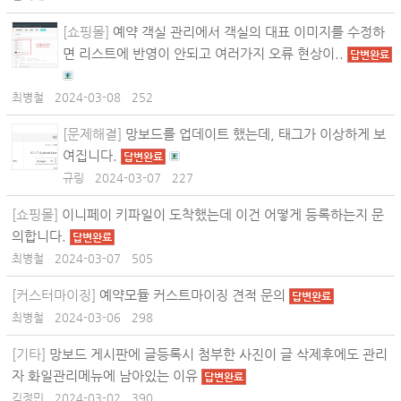
[쇼핑몰]
예약 객실 관리에서 객실의 대표 이미지를 수정하
면 리스트에 반영이 안되고 여러가지 오류 현상이..
답변완료
최병철
2024-03-08
252
[문제해결]
망보드를 업데이트 했는데, 태그가 이상하게 보
여집니다.
답변완료
규링
2024-03-07
227
[쇼핑몰]
이니페이 키파일이 도착했는데 이건 어떻게 등록하는지 문
의합니다.
답변완료
최병철
2024-03-07
505
[커스터마이징]
예약모듈 커스트마이징 견적 문의
답변완료
최병철
2024-03-06
298
[기타]
망보드 게시판에 글등록시 첨부한 사진이 글 삭제후에도 관리
자 화일관리메뉴에 남아있는 이유
답변완료
김정민
2024-03-02
390