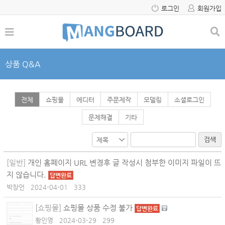
로그인
회원가입
상품 Q&A
전체
쇼핑몰
에디터
주문제작
모델링
소셜로그인
문제해결
기타
검색
[일반]
개인 홈페이지 URL 변경후 글 작성시 첨부한 이미지 파일이 뜨
지 않습니다.
답변완료
박창언
2024-04-01
333
[쇼핑몰]
쇼핑몰 상품 수정 불가
답변완료
황인영
2024-03-29
299