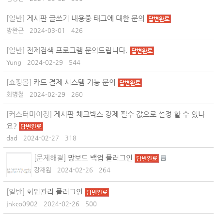
[일반]
게시판 글쓰기 내용중 태그에 대한 문의
답변완료
방완근
2024-03-01
426
[일반]
전제검색 프로그램 문의드립니다.
답변완료
Yung
2024-02-29
544
[쇼핑몰]
카드 결제 시스템 기능 문의
답변완료
최병철
2024-02-29
260
[커스터마이징]
게시판 체크박스 강제 필수 값으로 설정 할 수 있나
요?
답변완료
dad
2024-02-27
318
[문제해결]
망보드 백업 플러그인
답변완료
강재원
2024-02-26
264
[일반]
회원관리 플러그인
답변완료
jnkco0902
2024-02-26
500