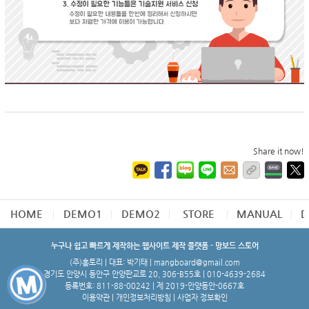
Share it now!
HOME
DEMO1
DEMO2
STORE
MANUAL
D
누구나 쉽고 빠르게 제작하는 웹사이트 제작 플랫폼 - 망보드 스토어
(주)홈토리 | 대표: 박기태 | mangboard@gmail.com
경기도 안양시 동안구 안양판교로 20, 306-B55호 | 010-4639-2684
등록번호: 811-88-00242 | 제 2019-안양동안-0667호
이용약관
|
개인정보처리방침
|
사업자 정보확인