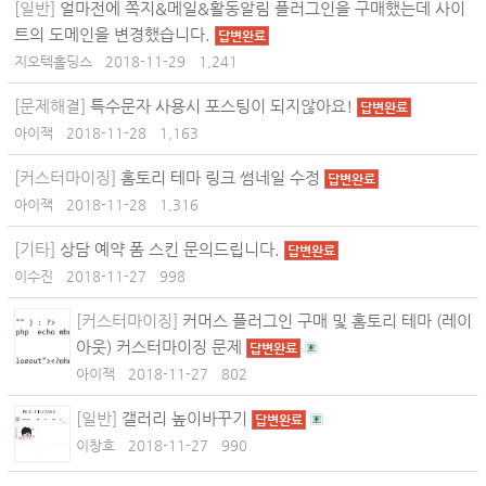
[일반]
얼마전에 쪽지&메일&활동알림 플러그인을 구매했는데 사이
트의 도메인을 변경했습니다.
답변완료
지오텍홀딩스
2018-11-29
1,241
[문제해결]
특수문자 사용시 포스팅이 되지않아요!
답변완료
아이잭
2018-11-28
1,163
[커스터마이징]
홈토리 테마 링크 썸네일 수정
답변완료
아이잭
2018-11-28
1,316
[기타]
상담 예약 폼 스킨 문의드립니다.
답변완료
이수진
2018-11-27
998
[커스터마이징]
커머스 플러그인 구매 및 홈토리 테마 (레이
아웃) 커스터마이징 문제
답변완료
아이잭
2018-11-27
802
[일반]
갤러리 높이바꾸기
답변완료
이창호
2018-11-27
990