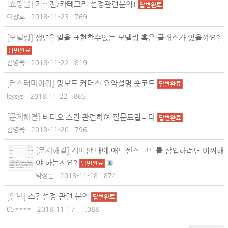
[쇼핑몰]
기획전/카테고리 설정관련문의!
답변완료
이창호
2018-11-23
769
[모델링]
생년월일을 표현할수있는 모델링 혹은 클래스가 있을까요?
답변완료
김영욱
2018-11-22
819
[커스터마이징]
망보드 커머스 요약설명 숏코드
답변완료
leysys
2018-11-22
865
[문제해결]
비디오 스킨 관련하여 질문드립니다
답변완료
김영욱
2018-11-20
796
[문제해결]
게피판 내에 애드센스 코드를 삽입하려면 어찌해
야 하는지요?
답변완료
박정훈
2018-11-18
874
[일반]
스킨설정 관련 문의
답변완료
05****
2018-11-17
1,088