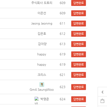
주식회사 도토리
609
답변완료
이은선
609
답변완료
Jeong Jeonmg
611
답변완료
김은호
612
답변완료
감자양
613
답변완료
happy
619
답변완료
happy
619
답변완료
크리스
621
답변완료
623
답변완료
Gm4.SeungWoo
박영준
624
답변완료