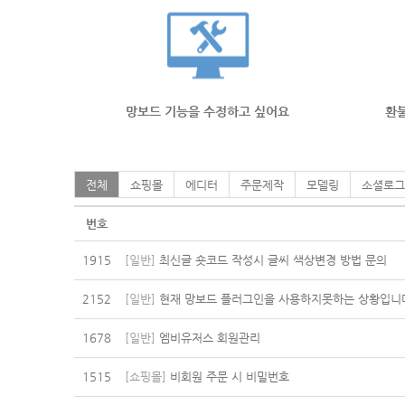
망보드 기능을 수정하고 싶어요
환불
전체
쇼핑몰
에디터
주문제작
모델링
소셜로그
번호
1915
[일반]
최신글 숏코드 작성시 글씨 색상변경 방법 문의
2152
[일반]
현재 망보드 플러그인을 사용하지못하는 상황입니
1678
[일반]
엠비유저스 회원관리
1515
[쇼핑몰]
비회원 주문 시 비밀번호