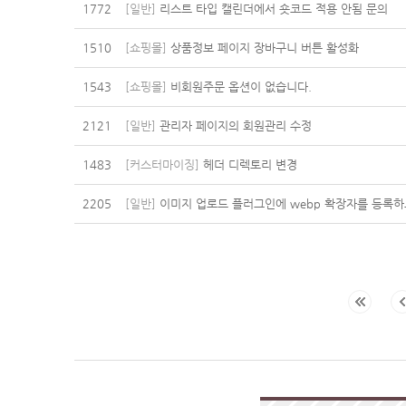
1772
[일반]
리스트 타입 캘린더에서 숏코드 적용 안됨 문의
1510
[쇼핑몰]
상품정보 페이지 장바구니 버튼 활성화
1543
[쇼핑몰]
비회원주문 옵션이 없습니다.
2121
[일반]
관리자 페이지의 회원관리 수정
1483
[커스터마이징]
헤더 디렉토리 변경
2205
[일반]
이미지 업로드 플러그인에 webp 확장자를 등록