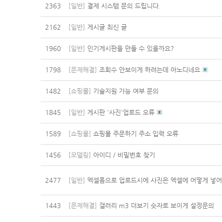
2363
[일반]
결제 시스템 문의 드립니다.
2162
[일반]
게시글 최신 글
1960
[일반]
인기게시판을 만들 수 있을까요?
1798
[문제해결]
조회수 안보이게 하려는데 아노디네요
1482
[쇼핑몰]
기술지원 가능 여부 문의
1845
[일반]
게시판 '사진'업로드 오류
1589
[쇼핑몰]
쇼핑몰 주문하기 주소 입력 오류
1456
[모델링]
아이디 / 비밀번호 찾기
2477
[일반]
엑셀폼으로 업로드시에 사진은 엑셀에 어떻게 넣어
1443
[문제해결]
갤러리 m3 더보기 숫자로 보이게 설정문의