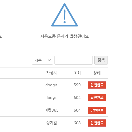
요
사용도중 문제가 발생했어요
검색
작성자
조회
상태
doogis
599
답변완료
doogis
604
답변완료
마켓365
604
답변완료
성기원
608
답변완료