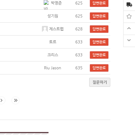
박영준
625
답변완료
성기원
625
답변완료
제스트웹
628
답변완료
토르
633
답변완료
크리스
633
답변완료
Riu Jason
635
답변완료
질문하기