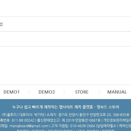
법
DEMO1
DEMO2
STORE
MANUAL
누구나 쉽고 빠르게 제작하는 웹사이트 제작 플랫폼 - 망보드 스토어
(주)홈토리 | 대표이사: 박기태 | 소재지: 경기도 안양시 동안구 안양판교로 20, 306-B55호
번호: 811-88-00242 | 통신판매업신고: 제 2019-안양동안-0667호 | 개인정보관리책임
메일: mangboard@gmail.com | 고객 지원팀: 010-4639-2684 [
상담예약필수 | 예약신