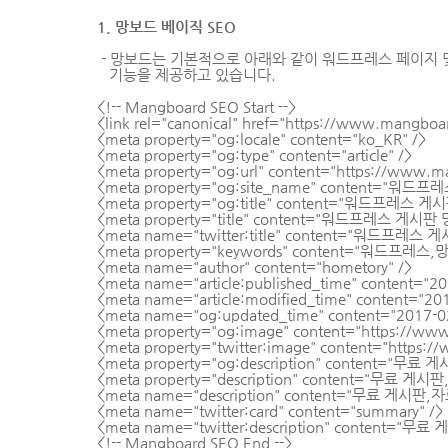
1. 망보드 베이직 SEO
- 망보드는 기본적으로 아래와 같이 워드프레스 페이지 
기능을 제공하고
있습니다.
<!-- Mangboard SEO Start -->
<link rel="canonical" href="
https://www.mangboa
<meta property="og:locale" content="ko_KR" />
<meta property="og:type" content="article" />
<meta property="og:url" content="
https://www.m
<meta property="og:site_name" content="워드
<meta property="og:title" content="워드프레스 게
<meta property="title" content="워드프레스 게시판
<meta name="twitter:title" content="워드프레스 
<meta property="keywords" content=
<meta name="author" content="hometory" />
<meta name="article:published_time" content="2
<meta name="article:modified_time" content="20
<meta name="og:updated_time" content="2017-0
<meta property="og:image" content="
https://ww
<meta property="twitter:image" content="
https:/
<meta property="og:description" conte
<meta property="description" content=
<meta name="description" content="무료
<meta name="twitter:card" content="summary" />
<meta name="twitter:description" cont
<!-- Mangboard SEO End -->