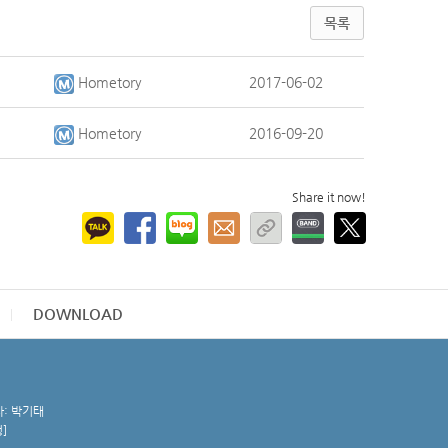
목록
Hometory
2017-06-02
Hometory
2016-09-20
Share it now!
DOWNLOAD
자: 박기태
청
]