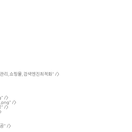
회원관리,쇼핑몰,검색엔진최적화" />
g
" />
.png
" />
 />
>
" />