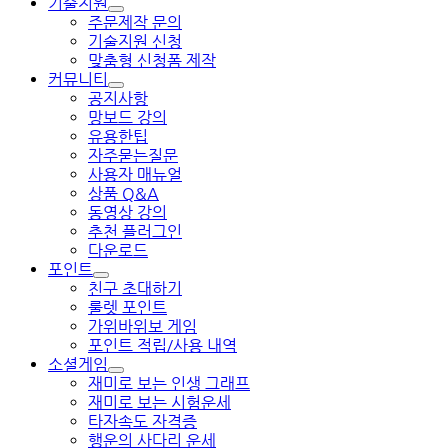
기술지원
주문제작 문의
기술지원 신청
맞춤형 신청폼 제작
커뮤니티
공지사항
망보드 강의
유용한팁
자주묻는질문
사용자 매뉴얼
상품 Q&A
동영상 강의
추천 플러그인
다운로드
포인트
친구 초대하기
룰렛 포인트
가위바위보 게임
포인트 적립/사용 내역
소셜게임
재미로 보는 인생 그래프
재미로 보는 시험운세
타자속도 자격증
행운의 사다리 운세