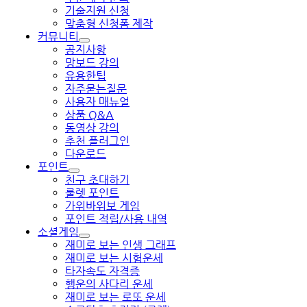
기술지원 신청
맞춤형 신청폼 제작
커뮤니티
공지사항
망보드 강의
유용한팁
자주묻는질문
사용자 매뉴얼
상품 Q&A
동영상 강의
추천 플러그인
다운로드
포인트
친구 초대하기
룰렛 포인트
가위바위보 게임
포인트 적립/사용 내역
소셜게임
재미로 보는 인생 그래프
재미로 보는 시험운세
타자속도 자격증
행운의 사다리 운세
재미로 보는 로또 운세