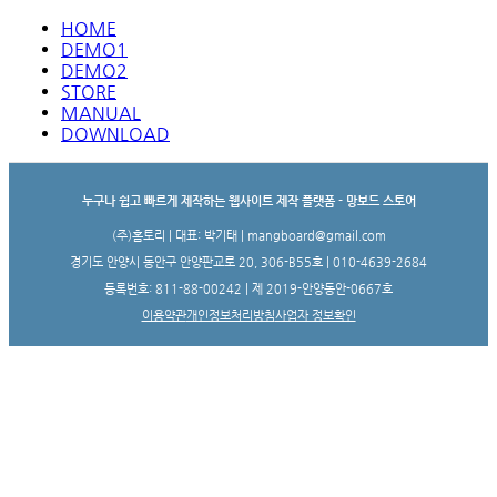
HOME
DEMO1
DEMO2
STORE
MANUAL
DOWNLOAD
누구나 쉽고 빠르게 제작하는 웹사이트 제작 플랫폼 - 망보드 스토어
(주)홈토리 | 대표: 박기태 | mangboard@gmail.com
경기도 안양시 동안구 안양판교로 20, 306-B55호 | 010-4639-2684
등록번호: 811-88-00242 | 제 2019-안양동안-0667호
이용약관
개인정보처리방침
사업자 정보확인