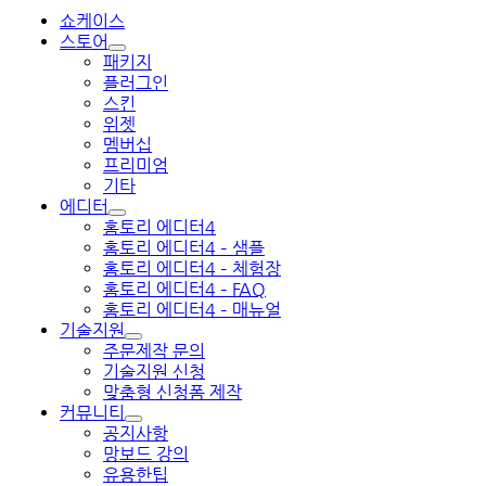
쇼케이스
스토어
패키지
플러그인
스킨
위젯
멤버십
프리미엄
기타
에디터
홈토리 에디터4
홈토리 에디터4 – 샘플
홈토리 에디터4 – 체험장
홈토리 에디터4 – FAQ
홈토리 에디터4 – 매뉴얼
기술지원
주문제작 문의
기술지원 신청
맞춤형 신청폼 제작
커뮤니티
공지사항
망보드 강의
유용한팁