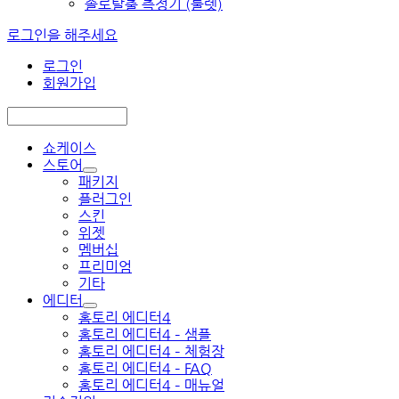
솔로탈출 측정기 (룰렛)
로그인을 해주세요
로그인
회원가입
쇼케이스
스토어
패키지
플러그인
스킨
위젯
멤버십
프리미엄
기타
에디터
홈토리 에디터4
홈토리 에디터4 – 샘플
홈토리 에디터4 – 체험장
홈토리 에디터4 – FAQ
홈토리 에디터4 – 매뉴얼