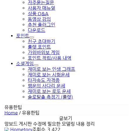
자주묻는질문
사용자 매뉴얼
상품 Q&A
동영상 강의
추천 플러그인
다운로드
포인트
친구 초대하기
룰렛 포인트
가위바위보 게임
포인트 적립/사용 내역
소셜게임
재미로 보는 인생 그래프
재미로 보는 시험운세
타자속도 자격증
행운의 사다리 운세
재미로 보는 로또 운세
솔로탈출 측정기 (룰렛)
유용한팁
Home
/
유용한팁
글보기
망보드 게시판 수정에 필요한 모델링 내용 정리
Hometory
조회수
3,422