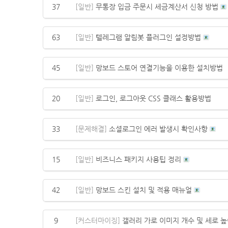
37
[일반]
무통장 입금 주문시 세금계산서 신청 방법
63
[일반]
텔레그램 알림봇 플러그인 설정방법
45
[일반]
망보드 스토어 연결기능을 이용한 설치방법
20
[일반]
로그인, 로그아웃 CSS 클래스 활용방법
33
[문제해결]
소셜로그인 에러 발생시 확인사항
15
[일반]
비즈니스 패키지 사용팁 정리
42
[일반]
망보드 스킨 설치 및 적용 매뉴얼
9
[커스터마이징]
갤러리 가로 이미지 개수 및 세로 