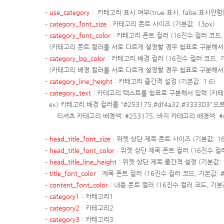
–
use_category
: 카테고리 표시 여부(true:표시, false:표시안함
–
category_font_size
: 카테고리 폰트 사이즈 (기본값: 13px)
–
category_font_color
: 카테고리
폰트 컬러
(16진수 컬러 코드
(카테고리 폰트 컬러를 서로 다르게 설정할 경우 쉼표로 구분해서
–
category_bg_color
: 카테고리
배경
컬러
(16진수 컬러 코드,
(카테고리 배경 컬러를 서로 다르게 설정할 경우 쉼표로 구분해서
–
category_l
ine_height
: 카테고리 줄간격 설정 (기본값:
1.6
)
–
category_text
: 카테고리 텍스트를 쉼표로 구분해서 입력 (카
ex) 카테고리 배경 컬러를 "#253175,#df4a32,#3333D3
티셔츠 카테고리 배경색: #253175,
바지 카테고리 배경색: #d
–
head_title_font_size
: 위젯 상단 제목 폰트 사이즈 (기본값: 16
–
head_title_font_color
: 위젯 상단
제목
폰트 컬러
(16진수 컬
–
head_title_line_height
: 위젯 상단 제목 줄간격 설정 (기본값:
–
title_font_color
:
제목
폰트 컬러
(16진수 컬러 코드,
기본값
: 
–
content_font_color
: 내용
폰트 컬러
(16진수 컬러 코드,
기본
–
category1
: 카테고리1
–
category2
: 카테고리2
–
category3
: 카테고리3