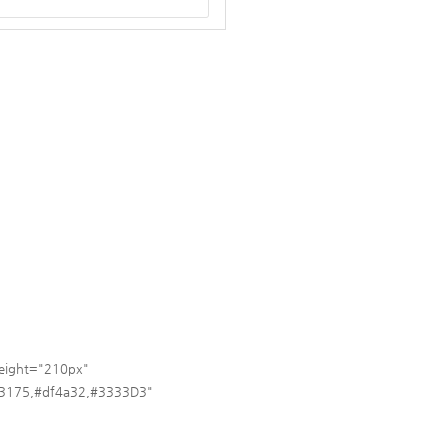
eight="210px"
253175,#df4a32,#3333D3"