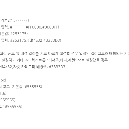
)
,
기본값
: #FFFFFF
)
 입력,
#FFFFFF,
#FF0000,
#0000FF
)
기본값
: #
253175)
 입력,
#253175,
#df4a32,#3333D3)
테고리 폰트 및 배경 컬러를 서로 다르게 설정할 경우 입력된 컬러코드와 매칭되는 카
"으로 설정하고 카테고리 텍스트를 "티셔츠,바지,자켓" 으로 설정했을 경
우
f4a32,
자켓 카테고리 배경색: #3333D3
px)
러 코드,
기본값
: #555555
)
1.6
)
#555555
)
값
: #555555
)