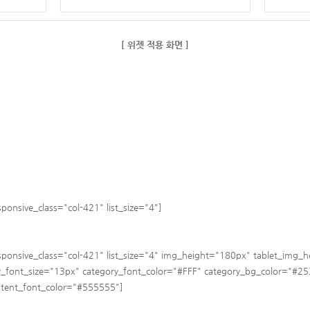
​[ 위젯 적용 화면 ]
nsive_class="col-421" list_size="4"]
nsive_class="col-421" list_size="4"
img_height="180px" tablet_img_h
y_font_size="13px" category_font_color="#FFF" category_bg_color="#
tent_
font_color="#555555"
]