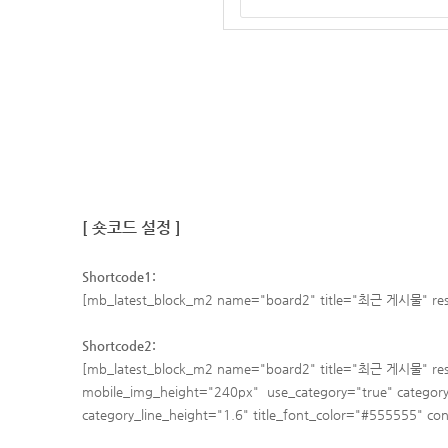
[ 숏코드 설정 ]
Shortcode1:
[mb_latest_block_m2 name="board2" title="최근 게시물" respo
Shortcode2:
[mb_latest_block_m2 name="board2" title="최근 게시물" respo
mobile_img_height="240px"
use_category="true" categor
category_line_height="1.6"
title_
font_color="#555555"
con