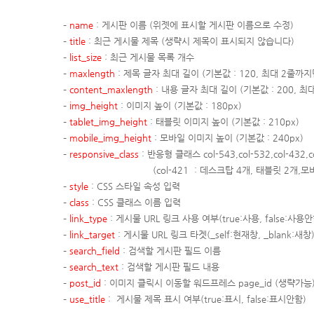
–
name
: 게시판 이름
(위젯에 표시할 게시판 이름으로 수정)
–
title
: 최근 게시물 제목
(생략시 제목이 표시되지 않습니다)
–
list_size
: 최근 게시물 목록 개수
–
maxlength
: 제목 글자 최대 길이
(기본값 : 120, 최대 2줄까
–
content_maxlength
: 내용 글자 최대 길이 (기본값 : 200, 
–
img_height
: 이미지 높이 (기본값 : 180px)
–
tablet_img_height
: 태블릿 이미지 높이
(기본값 : 210px)
–
mobile_img_height
: 모바일 이미지 높이
(기본값 : 240px)
–
responsive_class
: 반응형 클래스
col-543,col-532,col-432,c
(col-421 : 데스크탑 4개, 태블릿 2개,모바일 1
–
style
: CSS 스타일 속성 입력
–
class
: CSS 클래스 이름 입력
–
link_type
: 게시물 URL 링크 사용 여부(true:사용, false:사용안
–
link_target
: 게시물 URL 링크 타겟(_self:현재창, _blank:새창
–
search_field
: 검색할 게시판 필드 이름
–
search_text
: 검색할 게시판 필드 내용
–
post_id
: 이미지 클릭시 이동할 워드프레스 page_id (생략가능
–
use_title
: 게시물 제목 표시 여부(true:표시, false:표시안함)