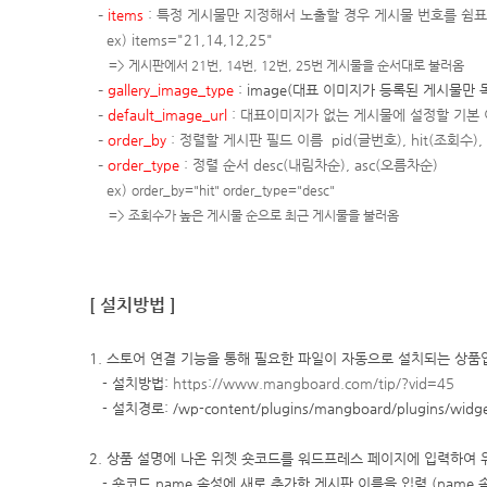
–
items
: 특정 게시물만 지정해서 노출할 경우 게시물 번호를 쉼
ex)
items="21,14,12,25"
=> 게시판에서 21번, 14번, 12번, 25번 게시물을 순서대로 불러옴
–
gallery_image_type
: image(대표 이미지가 등록된 게시물만 목
–
default_image_url
:
대표이미지가 없는 게시물에 설정할 기본 
–
order_by
: 정렬할 게시판 필드 이름 pid(글번호), hit(조회수), v
–
order_type
:
정렬 순서 desc(내림차순), asc(오름차순)
ex)
order_by="hit" order_type="desc"
=> 조회수가 높은 게시물 순으로 최근 게시물을 불러옴
[ 설치방법 ]
1. 스토어 연결 기능을 통해 필요한 파일이 자동으로 설치되는 상품
- 설치방법:
https://www.mangboard.com/tip/?vid=45
- 설치경로: /wp-content/plugins/mangboard/plugins/widge
2. 상품 설명에 나온 위젯 숏코드를 워드프레스 페이지에 입력하여 
- 숏코드 name 속성에 새로 추가한 게시판 이름을 입력 (nam