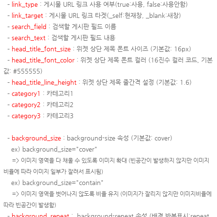
–
link
_type
: 게시물 URL
링크 사용 여부
(true:사용, false:사용안함)
–
link_target
: 게시물 URL 링크 타겟(_self:현재창, _blank:새창)
–
search_field
: 검색할 게시판 필드 이름
–
search_text
: 검색할 게시판 필드 내용
–
head_title_font_size
: 위젯 상단 제목 폰트 사이즈 (기본값: 16px)
–
head_title_font_color
: 위젯 상단
제목
폰트 컬러
(16진수 컬러 코드,
기본
값
: #555555
)
–
head_title_line_height
: 위젯 상단 제목 줄간격 설정 (기본값:
1.6
)
–
category1
: 카테고리1
–
category2
: 카테고리2
–
category3
: 카테고리3
–
background_size
:
background-size 속성
(
기본값
: cover
)
ex) background_size
="cover"
=>
이미지 영역을 다 채울 수 있도록 이미지 확대
(빈공간이 발생하지 않지만 이미지
비율에 따라 이미지 일부가 잘려서 표시됨)
ex) background_size
="contain"
=>
이미지 영역을 벗어나지 않도록 비율 유지 (이미지가 잘리지 않지만
이미지비율에
따라
빈공간이 발생함)
–
background_repeat
:
background-repeat 속성
(배경 반복표시:repeat,