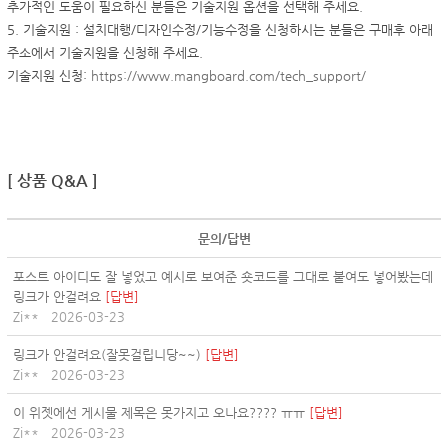
추가적인 도움이 필요하신 분들은 기술지원 옵션을 선택해 주세요.
5. 기술지원 : 설치대행/디자인수정/기능수정을 신청하시는 분들은 구매후 아래
주소에서 기술지원을 신청해 주세요.
기술지원 신청:
https://www.mangboard.com/tech_support/
[ 상품 Q&A ]
문의/답변
포스트 아이디도 잘 넣었고 예시로 보여준 숏코드를 그대로 붙여도 넣어봤는데
링크가 안걸려요
[답변]
Zi**
2026-03-23
링크가 안걸려요(잘못걸립니당~~)
[답변]
Zi**
2026-03-23
이 위젯에선 게시물 제목은 못가지고 오나요???? ㅠㅠ
[답변]
Zi**
2026-03-23