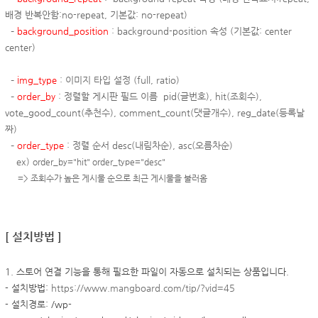
배경 반복안함:no-repeat,
기본값
: no-repeat
)
–
background_position
:
background-position 속성
(
기본값
: center
center
)
–
img_type
: 이미지 타입 설정 (full, ratio)
–
order_by
: 정렬할 게시판 필드 이름 pid(글번호), hit(조회수),
vote_good_count(추천수), comment_count(댓글개수), reg_date(등록날
짜)
–
order_type
:
정렬 순서 desc(내림차순), asc(오름차순)
ex)
order_by="hit" order_type="desc"
=> 조회수가 높은 게시물 순으로 최근 게시물을 불러옴
[ 설치방법 ]
1. 스토어 연결 기능을 통해 필요한 파일이 자동으로 설치되는 상품입니다.
- 설치방법:
https://www.mangboard.com/tip/?vid=45
- 설치경로: /wp-