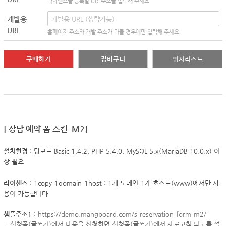
라이센스를 등록할 URL주소를 입력해 주세요
개발용
URL
홈페이지 주소와 개발 주소가 다를 경우에만 입력해 주세요
구매하기
장바구니
위시리스트
[
상담 예약 폼 스킨 M2
]
설치환경
: 망보드 Basic 1.4.2, PHP 5.4.0, MySQL 5.x(MariaDB 10.0.x) 이
상 필요
라이센스
: 1copy-1domain-1host : 1개 도메인-1개 호스트(www)에서만 사
용이 가능합니다
샘플주소1
:
https://demo.mangboard.com/s-reservation-form-m2/
-
신청폼(글쓰기)에서 내용을 신청하면 신청폼(글쓰기)에서 새로고침 되도록 설