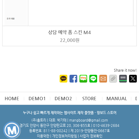
상담 예약 폼 스킨 M4
22,000
원
Share it now!
HOME
DEMO1
DEMO2
STORE
MANUAL
D
누구나 쉽고 빠르게 제작하는 웹사이트 제작 플랫폼 - 망보드 스토어
(주)홈토리 | 대표: 박기태 | mangboard@gmail.com
경기도 안양시 동안구 안양판교로 20, 306-B55호 | 010-4639-2684
등록번호: 811-88-00242 | 제 2019-안양동안-0667호
이용약관
|
개인정보처리방침
|
사업자 정보확인