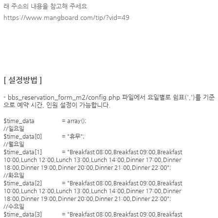
래 주소의 내용을 참고해 주세요
https://www.mangboard.com/tip/?vid=49
[ 설정방법 ]
- bbs_reservation_form_m2/config.php 파일에서
요일별로 쉼표(',')를 기준
으로 예약 시간, 인원 설정이 가능합니다.
$time_data
= array();
//일요일
$time_data[0]
= "휴무";
//월요일
$time_data[1]
= "Breakfast 08:00,Breakfast 09:00,Breakfast
10:00,Lunch 12:00,Lunch 13:00,Lunch 14:00,Dinner 17:00,Dinner
18:00,Dinner 19:00,Dinner 20:00,Dinner 21:00,Dinner 22:00";
//화요일
$time_data[2]
= "Breakfast 08:00,Breakfast 09:00,Breakfast
10:00,Lunch 12:00,Lunch 13:00,Lunch 14:00,Dinner 17:00,Dinner
18:00,Dinner 19:00,Dinner 20:00,Dinner 21:00,Dinner 22:00";
//수요일
$time_data[3]
= "Breakfast 08:00,Breakfast 09:00,Breakfast