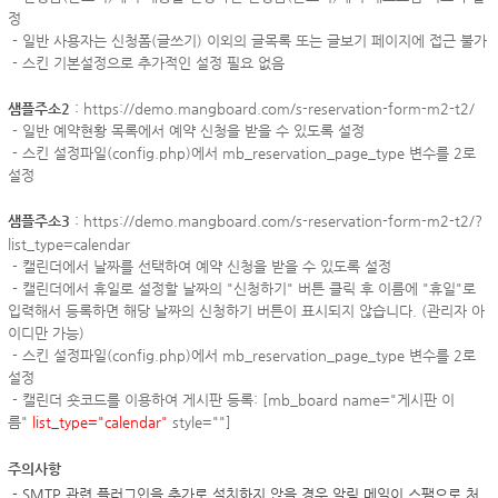
정
- 일반 사용자는 신청폼(글쓰기) 이외의 글목록 또는 글보기 페이지에 접근 불가
- 스킨 기본설정으로 추가적인 설정 필요 없음
샘플주소2
:
https://demo.mangboard.com/s-reservation-form-m2-t2/
- 일반 예약현황 목록에서
예약 신청을 받을 수 있도록 설정
- 스킨
설정파일(config.php)에서 mb_reservation_page_type 변수를 2로
설정
샘플주소3
:
https://demo.mangboard.com/s-reservation-form-m2-t2/?
list_type=calendar
-
캘린더에서 날짜를 선택하여 예약 신청을 받을 수 있도록 설정
-
캘린더에서 휴일로 설정할 날짜의 "신청하기" 버튼 클릭 후 이름에 "휴일"로
입력해서 등록하면 해당 날짜의 신청하기 버튼이 표시되지 않습니다. (관리자 아
이디만 가능)
- 스킨
설정파일(config.php)에서 mb_reservation_page_type 변수를 2로
설정
- 캘린더 숏코드를 이용하여 게시판 등록: [mb_board name="게시판 이
름"
list_type="calendar"
style=""]
주의사항
-
SMTP 관련 플러그인을 추가로 설치하지 않을 경우 알림 메일이 스팸으로 처