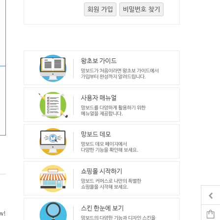
회원 가입
비밀번호 찾기
ow!