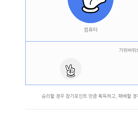
[
오늘
컴퓨터
가위바위보
승리할 경우 참가포인트 만큼 획득하고, 패배할 경