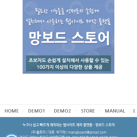
HOME
DEMO1
DEMO2
STORE
MANUAL
D
누구나 쉽고 빠르게 제작하는 웹사이트 제작 플랫폼 - 망보드 스토어
(주)홈토리 | 대표: 박기태 | mangboard@gmail.com