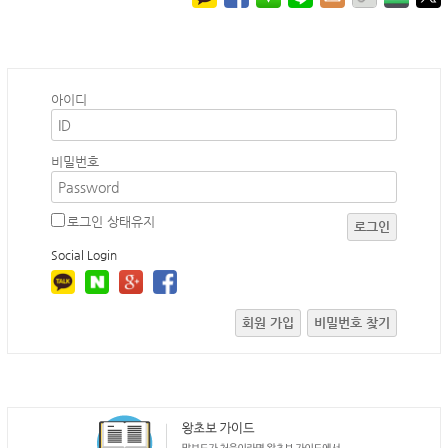
아이디
비밀번호
로그인 상태유지
로그인
Social Login
회원 가입
비밀번호 찾기