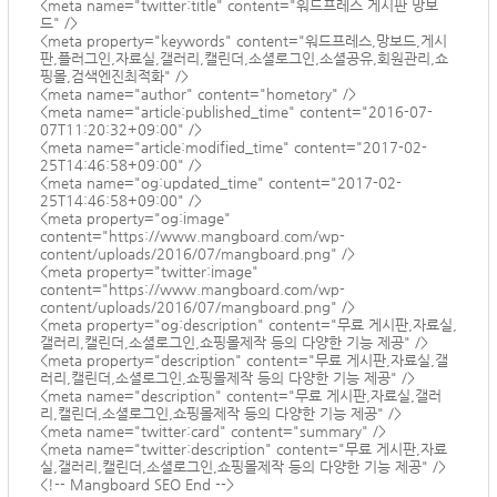
<meta name="twitter:title" content="워드프레스 게시판 망보
드" />
<meta property="keywords" content="워드프레스,망보드,게시
판,플러그인,자료실,갤러리,캘린더,소셜로그인,소셜공유,회원관리,쇼
핑몰,검색엔진최적화" />
<meta name="author" content="hometory" />
<meta name="article:published_time" content="2016-07-
07T11:20:32+09:00" />
<meta name="article:modified_time" content="2017-02-
25T14:46:58+09:00" />
<meta name="og:updated_time" content="2017-02-
25T14:46:58+09:00" />
<meta property="og:image"
content="
https://www.mangboard.com/wp-
content/uploads/2016/07/mangboard.png
" />
<meta property="twitter:image"
content="
https://www.mangboard.com/wp-
content/uploads/2016/07/mangboard.png
" />
<meta property="og:description" content="무료 게시판,자료실,
갤러리,캘린더,소셜로그인,쇼핑몰제작 등의 다양한 기능 제공" />
<meta property="description" content="무료 게시판,자료실,갤
러리,캘린더,소셜로그인,쇼핑몰제작 등의 다양한 기능 제공" />
<meta name="description" content="무료 게시판,자료실,갤러
리,캘린더,소셜로그인,쇼핑몰제작 등의 다양한 기능 제공" />
<meta name="twitter:card" content="summary" />
<meta name="twitter:description" content="무료 게시판,자료
실,갤러리,캘린더,소셜로그인,쇼핑몰제작 등의 다양한 기능 제공" />
<!-- Mangboard SEO End -->