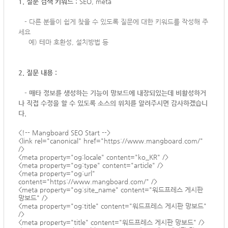
1. 질문 검색 키워드 :
SEO, meta
-
다른 분들이 쉽게 찾을 수 있도록 질문에 대한 키워드를 작성해 주
세요
예) 테마 호환성, 설치방법 등
2. 질문 내용 :
-
매타 정보를 생성하는 기능이 망보드에 내장되있는데 비활성하거
나 직접 수정을 할 수 있도록 소스의 위치를 알려주시면 감사하겠습니
다.
<!-- Mangboard SEO Start -->
<link rel="canonical" href="
https://www.mangboard.com/
"
/>
<meta property="og:locale" content="ko_KR" />
<meta property="og:type" content="article" />
<meta property="og:url"
content="
https://www.mangboard.com/
" />
<meta property="og:site_name" content="워드프레스 게시판
망보드" />
<meta property="og:title" content="워드프레스 게시판 망보드"
/>
<meta property="title" content="워드프레스 게시판 망보드" />