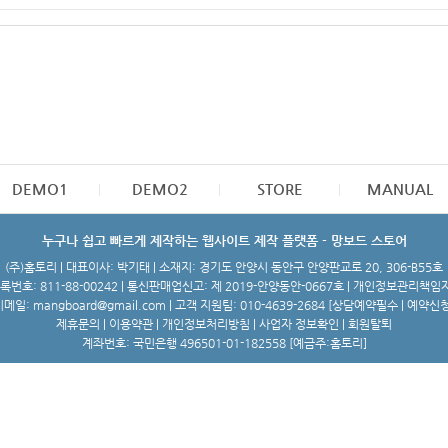
DEMO1
DEMO2
STORE
MANUAL
누구나 쉽고 빠르게 제작하는 웹사이트 제작 플랫폼 - 망보드 스토어
(주)홈토리 | 대표이사: 박기태 | 소재지: 경기도 안양시 동안구 안양판교로 20, 306-B55호
번호: 811-88-00242 | 통신판매업신고: 제 2019-안양동안-0667호 | 개인정보관리책임
메일: mangboard@gmail.com | 고객 지원팀: 010-4639-2684 [
상담예약필수 | 예약신
제휴문의
|
이용약관
|
개인정보처리방침
|
사업자 정보확인
|
회원탈퇴
계좌번호: 국민은행 496501-01-182558 [예금주:홈토리]