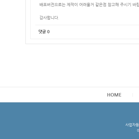
배포버전으로는 제작이 어려울거 같은점 참고해 주시기 바랍
감사합니다.
댓글
0
HOME
사업자등록
이