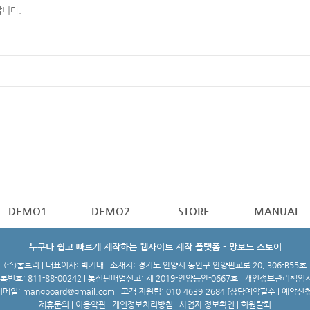
니다.
DEMO1
DEMO2
STORE
MANUAL
누구나 쉽고 빠르게 제작하는 웹사이트 제작 플랫폼 - 망보드 스토어
(주)홈토리 | 대표이사: 박기태 | 소재지: 경기도 안양시 동안구 안양판교로 20, 306-B55호
번호: 811-88-00242 | 통신판매업신고: 제 2019-안양동안-0667호 | 개인정보관리책임
메일: mangboard@gmail.com | 고객 지원팀: 010-4639-2684 [
상담예약필수 | 예약신
제휴문의
|
이용약관
|
개인정보처리방침
|
사업자 정보확인
|
회원탈퇴