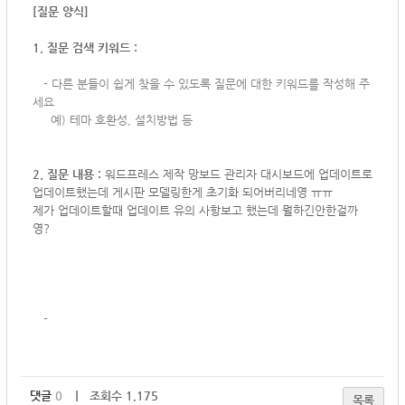
[질문 양식]
1. 질문 검색 키워드 :
-
다른 분들이 쉽게 찾을 수 있도록 질문에 대한 키워드를 작성해 주
세요
예) 테마 호환성, 설치방법 등
2. 질문 내용 :
워드프레스 제작 망보드 관리자 대시보드에 업데이트로
업데이트했는데 게시판 모델링한게 초기화 되어버리네영 ㅠㅠ
제가 업데이트할때 업데이트 유의 사항보고 했는데 뭘하긴안한걸까
영?
-
댓글
0
｜ 조회수 1,175
목록