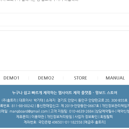
DEMO1
DEMO2
STORE
MANUAL
누구나 쉽고 빠르게 제작하는 웹사이트 제작 플랫폼 - 망보드 스토어
(주)홈토리 | 대표이사: 박기태 | 소재지: 경기도 안양시 동안구 안양판교로 20, 306-B55호
번호: 811-88-00242 | 통신판매업신고: 제 2019-안양동안-0667호 | 개인정보관리책임
메일: mangboard@gmail.com | 고객 지원팀: 010-4639-2684 [
상담예약필수 | 예약신
제휴문의
|
이용약관
|
개인정보처리방침
|
사업자 정보확인
|
회원탈퇴
계좌번호: 국민은행 496501-01-182558 [예금주:홈토리]