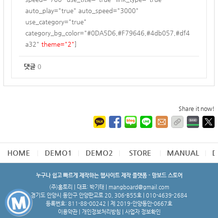
auto_play="true" auto_speed="3000"
use_category="true"
category_bg_color="#0DA5D6,#F79646,#4db057,#df4
a32"
theme="2"
]
댓글
0
Share it now!
HOME
DEMO1
DEMO2
STORE
MANUAL
D
누구나 쉽고 빠르게 제작하는 웹사이트 제작 플랫폼 - 망보드 스토어
(주)홈토리 | 대표: 박기태 | mangboard@gmail.com
경기도 안양시 동안구 안양판교로 20, 306-B55호 | 010-4639-2684
등록번호: 811-88-00242 | 제 2019-안양동안-0667호
이용약관
|
개인정보처리방침
|
사업자 정보확인