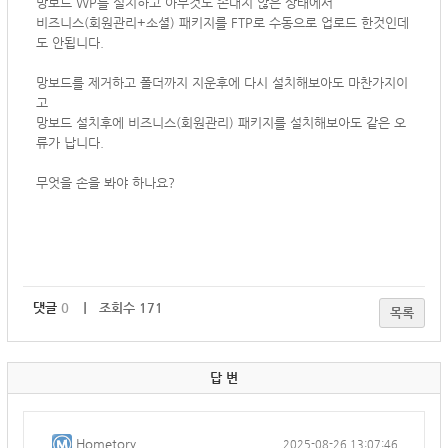
망보드 WP를 설치하고 아무것도 손대지 않은 상태에서
비즈니스(회원관리+소셜) 패키지를 FTP로 수동으로 업로드 한것인데
도 안됩니다.
망보드를 제거하고 폴더까지 지운후에 다시 설치해보아도 마찬가지이
고
망보드 설치후에
비즈니스(회원관리) 패키지를 설치해보아도 같은 오
류가 납니다.
무엇을 손을 봐야 하나요?
댓글
0
｜ 조회수 171
목록
답 변
Hometory
2025-08-26 13:07:46