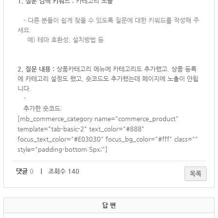
1. 질문 검색 키워드 :
카테고리 노출
-
다른 분들이 쉽게 찾을 수 있도록 질문에 대한 키워드를 작성해 주
세요
예) 테마 호환성, 설치방법 등
2. 질문 내용 :
상품카테고리 메뉴에 카테고리도 추가했고. 상품 등록
에 카테고리 설정도 했고, 숏코드도 추가했는데 페이지에 노출이 안됩
니다.
-
추가한 숏코드:
[mb_commerce_category name="commerce_product"
template="tab-basic-2" text_color="#888"
focus_text_color="#E03030" focus_bg_color="#fff" class=""
style="padding-bottom:5px;"]
댓글
0
｜ 조회수 140
목록
답 변