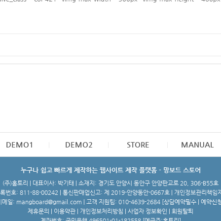
DEMO1
DEMO2
STORE
MANUAL
누구나 쉽고 빠르게 제작하는 웹사이트 제작 플랫폼 - 망보드 스토어
(주)홈토리 | 대표이사: 박기태 | 소재지: 경기도 안양시 동안구 안양판교로 20, 306-B55호
번호: 811-88-00242 | 통신판매업신고: 제 2019-안양동안-0667호 | 개인정보관리책임
메일: mangboard@gmail.com | 고객 지원팀: 010-4639-2684 [
상담예약필수 | 예약신
제휴문의
|
이용약관
|
개인정보처리방침
|
사업자 정보확인
|
회원탈퇴
계좌번호: 국민은행 496501-01-182558 [예금주:홈토리]