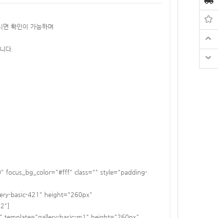
하시면 확인이 가능하며
니다.
focus_bg_color="#fff" class="" style="padding-
ery-basic-421" height="260px"
"2"]
template="gallery-basic-m1" height="260px"