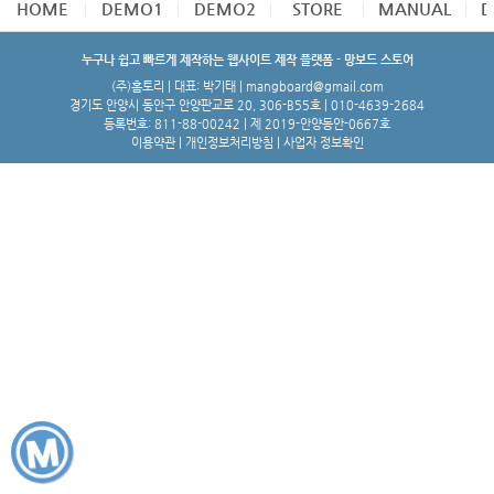
HOME
DEMO1
DEMO2
STORE
MANUAL
D
누구나 쉽고 빠르게 제작하는 웹사이트 제작 플랫폼 - 망보드 스토어
(주)홈토리 | 대표: 박기태 | mangboard@gmail.com
경기도 안양시 동안구 안양판교로 20, 306-B55호 | 010-4639-2684
등록번호: 811-88-00242 | 제 2019-안양동안-0667호
이용약관
|
개인정보처리방침
|
사업자 정보확인