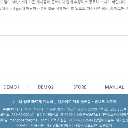
일의 pid,gid가 기존 게시물과 중복되지 않게 수정해서 등록해 보시기 바랍니다.
일에서 pid,gid에 해당하는 2개 열을 삭제하신 후 업로드 해주시면 되는 점 참고해 
DEMO1
DEMO2
STORE
MANUAL
누구나 쉽고 빠르게 제작하는 웹사이트 제작 플랫폼 - 망보드 스토어
(주)홈토리 | 대표이사: 박기태 | 소재지: 경기도 안양시 동안구 안양판교로 20, 306-B55호
번호: 811-88-00242 | 통신판매업신고: 제 2019-안양동안-0667호 | 개인정보관리책임
메일: mangboard@gmail.com | 고객 지원팀: 010-4639-2684 [
상담예약필수 | 예약신
제휴문의
|
이용약관
|
개인정보처리방침
|
사업자 정보확인
|
회원탈퇴