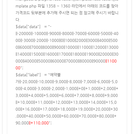
mplate.php 파일 1358 ~ 1360 라인에서 아래의 코드를 찾아
가격코드 뒷부분에 추가해 주시면 되는 점 참고해 주시기 바랍니
다.
$data["data"]
= "-
||-20000||-10000||-9000||-8000||-7000||-6000||-5000||-40
00||-3000||-2000||-1000||0||1000||2000||3000||4000||500
0||6000||7000||8000||9000||10000||11000||12000||13000
||14000||15000||16000||17000||18000||19000||20000||30
000||40000||50000||60000||70000||80000||90000
||1100
00
";
$data["label"]
= "예약불
가||-20,000||-10,000||-9,000||-8,000||-7,000||-6,000||-5,0
00||-4,000||-3,000||-2,000||-1,000||+0||+1,000||+2,000||+
3,000||+4,000||+5,000||+6,000||+7,000||+8,000||+9,000
||+10,000||+11,000||+12,000||+13,000||+14,000||+15,0
00||+16,000||+17,000||+18,000||+19,000||+20,000||+30
,000||+40,000||+50,000||+60,000||+70,000||+80,000||+
90,000
||+110,000
";