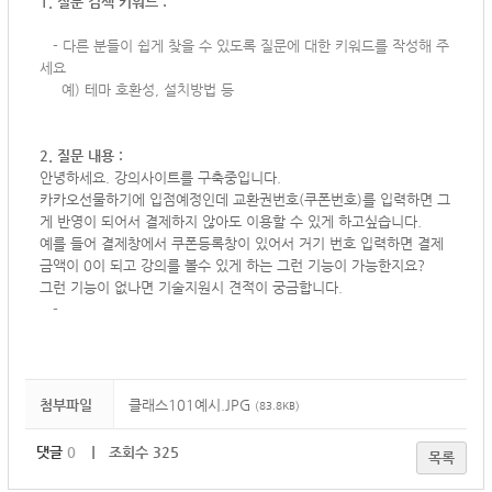
1. 질문 검색 키워드 :
-
다른 분들이 쉽게 찾을 수 있도록 질문에 대한 키워드를 작성해 주
세요
예) 테마 호환성, 설치방법 등
2. 질문 내용 :
안녕하세요. 강의사이트를 구축중입니다.
카카오선물하기에 입점예정인데 교환권번호(쿠폰번호)를 입력하면 그
게 반영이 되어서 결제하지 않아도 이용할 수 있게 하고싶습니다.
예를 들어 결제창에서 쿠폰등록창이 있어서 거기 번호 입력하면 결제
금액이 0이 되고 강의를 볼수 있게 하는 그런 기능이 가능한지요?
그런 기능이 없나면 기술지원시 견적이 궁금합니다.
-
첨부파일
클래스101예시.JPG
(83.8KB)
댓글
0
｜ 조회수 325
목록