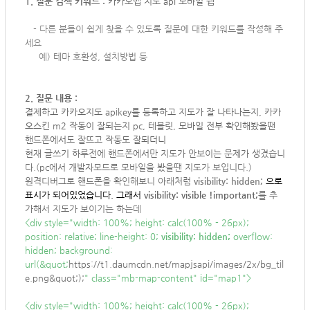
1. 질문 검색 키워드 :
카카오맵 지도 api 모바일 웹
-
다른 분들이 쉽게 찾을 수 있도록 질문에 대한 키워드를 작성해 주
세요
예) 테마 호환성, 설치방법 등
2. 질문 내용 :
결제하고 카카오지도 apikey를 등록하고 지도가 잘 나타나는지, 카카
오스킨 m2 작동이 잘되는지 pc, 테블릿, 모바일 전부 확인해봤을땐
핸드폰에서도 잘뜨고 작동도 잘되더니
현재 글쓰기 하루전에 핸드폰에서만 지도가 안보이는 문제가 생겼습니
다.(pc에서 개발자모드로 모바일을 봤을땐 지도가 보입니다.)
원격디버그로 핸드폰을 확인해보니 아래처럼
visibility: hidden;
으로
표시가 되어있었습니다. 그래서
visibility: visible !important;
를 추
가해서 지도가 보이기는 하는데
<div style="width: 100%; height: calc(100% - 26px);
position: relative; line-height: 0;
visibility: hidden;
overflow:
hidden; background:
url(&quot;
https://t1.daumcdn.net/mapjsapi/images/2x/bg_til
e.png&quot;);
" class="mb-map-content" id="map1">
<div style="width: 100%; height: calc(100% - 26px);