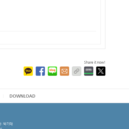
Share it now!
DOWNLOAD
자: 박기태