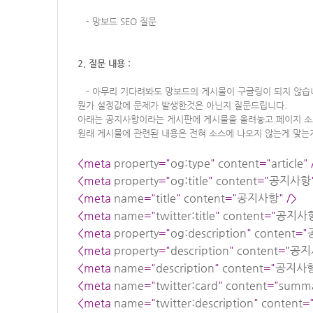
-
망보드 SEO 질문
2. 질문 내용 :
-
아무리 기다려봐도 망보드의 게시물이 구글링이 되지 않습
뭔가 설정값에 문제가 발생한것은 아닌지 질문드립니다.
아래는 공지사항이라는 게시판에 게시물을 올려놓고 페이지 소
원래 게시물에 관련된 내용은 전혀 소스에 나오지 않는게 맞는
<meta 
property
="
og:type
" 
content
="
article
" 
<meta 
property
="
og:title
" 
content
="
공지사항
<meta 
name
="
title
" 
content
="
공지사항
" />
<meta 
name
="
twitter:title
" 
content
="
공지사
<meta 
property
="
og:description
" 
content
="
<meta 
property
="
description
" 
content
="
공지
<meta 
name
="
description
" 
content
="
공지사
<meta 
name
="
twitter:card
" 
content
="
summ
<meta 
name
="
twitter:description
" 
content
=