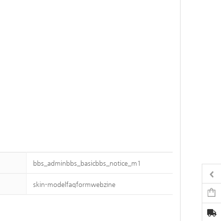
bbs_adminbbs_basicbbs_notice_m1
skin-modelfaqformwebzine