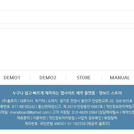
DEMO1
DEMO2
STORE
MANUAL
누구나 쉽고 빠르게 제작하는 웹사이트 제작 플랫폼 - 망보드 스토어
(주)홈토리 | 대표이사: 박기태 | 소재지: 경기도 안양시 동안구 안양판교로 20, 306-B55호
번호: 811-88-00242 | 통신판매업신고: 제 2019-안양동안-0667호 | 개인정보관리책임
메일: mangboard@gmail.com | 고객 지원팀: 010-4639-2684 [
상담예약필수 | 예약신
제휴문의
|
이용약관
|
개인정보처리방침
|
사업자 정보확인
|
회원탈퇴
계좌번호: 국민은행 496501-01-182558 [예금주:홈토리]