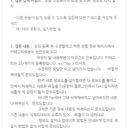
1. 질문 검색 키워드 :
상품 수정페이지 로딩 및 오류, 망보드 다시 설
치
-
다른 분들이 쉽게 찾을 수 있도록 질문에 대한 키워드를 작성해 주
세요
예) 테마 호환성, 설치방법 등
2. 질문 내용 :
강의 등록 후 수정할려고 하면 상품 정보 페이지에서
카테고리부분이 빈칸으로 뜨고
작성자 밑 내용부분이 아무것도 안보입니다. 카테고
리는 2단계까지 등록했습니다. ex) Top > 티셔츠
수정하면 로딩만 되고 넘어가지 않습니다...
어떻게
해야할지 문의드립니다.
만약 새로 망보드를 설치할려면 다 망보드를 플러그
인에서 삭제하고 새로운 파일을 다운받아 플로그인에서 다시 설치하면
새롭게 재 설정이 될지 문의드립니다.
아니면 ftp에서 그냥 삭제해버리고 넣어버리면 새로
다 바뀌는지...문의드립니다.
그러면 기존 정보 내용도 삭제되는지 문의드립니다.
기존 내용이 삭제되더라도 오류가 있어....해결이 더 급하네요...
망보드 설치나 업데이트 방법은 안내되어 있어도 재
설지 방법은 없어 이렇게 문의드립니다.