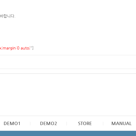
 바랍니다.
;margin:0 auto;
"]
DEMO1
DEMO2
STORE
MANUAL