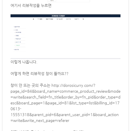
여기서 리뷰작성을 누르면
이렇게 나옵니다.
어떻게 하면 리뷰작성 창이 뜰까요??
창이 안 뜨는 곳의 주소는
http://dorosicurry.com/?
page_id=84&board_name=commerce_product_review&mode
=write&search_field=fn_title&order_by=fn_pid&order_type=d
esc&board_page=1&page_id=81&list_type=list&billing_id=17
0613-
15551318&parent_pid=6&parent_user_pid=1&board_action
=write&write_next_page=referer