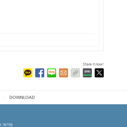
Share it now!
DOWNLOAD
자: 박기태